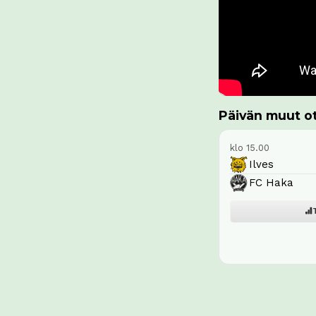
Päivän muut ot
klo 15.00
Ilves
FC Haka