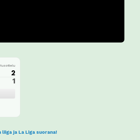
itusottelu
2
1
liiga ja La Liga suorana!