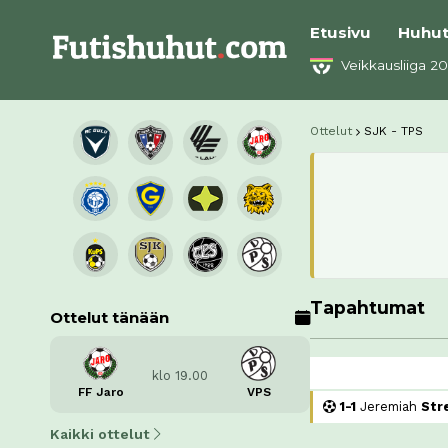
Etusivu
Huhu
Veikkausliiga 2
Ottelut
SJK - TPS
Tapahtumat
Ottelut tänään
klo 19.00
FF Jaro
VPS
1-1
Jeremiah
Str
Kaikki ottelut