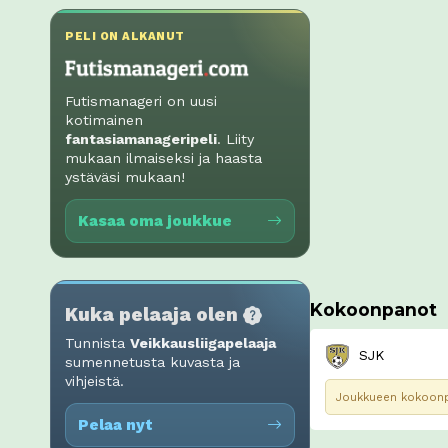
PELI ON ALKANUT
Futismanageri on uusi
kotimainen
fantasiamanageripeli
. Liity
mukaan ilmaiseksi ja haasta
ystäväsi mukaan!
Kasaa oma joukkue
Kokoonpanot
Kuka pelaaja olen
Tunnista
Veikkausliigapelaaja
SJK
sumennetusta kuvasta ja
vihjeistä.
Joukkueen kokoonpa
Pelaa nyt