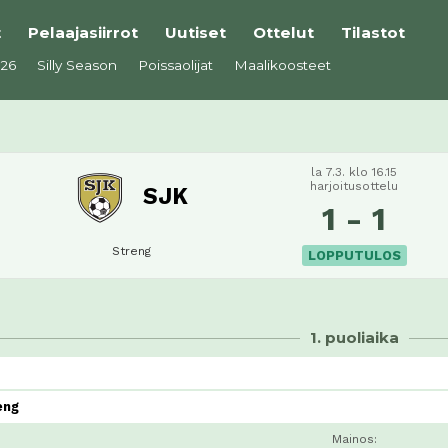
t
Pelaajasiirrot
Uutiset
Ottelut
Tilastot
026
Silly Season
Poissaolijat
Maalikoosteet
la 7.3. klo 16.15
harjoitusottelu
SJK
1 - 1
Streng
LOPPUTULOS
1. puoliaika
eng
Mainos: