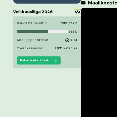
Maalikoost
Veikkausliiga 2026
Kaudesta pelattu:
109 / 177
61.6%
Maaleja per ottelu:
2.61
Yleisökeskiarvo:
2921
katsojaa
Katso kaikki tilastot