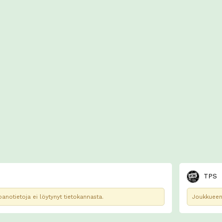
TPS
notietoja ei löytynyt tietokannasta.
Joukkueen 