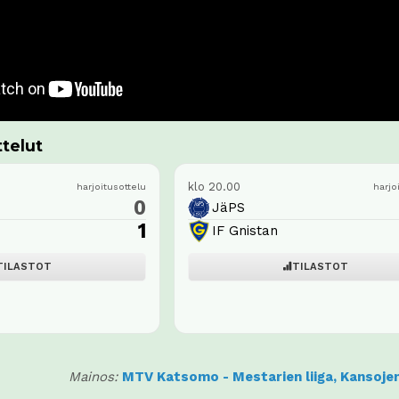
telut
klo 20.00
harjoitusottelu
harjo
0
JäPS
1
IF Gnistan
TILASTOT
TILASTOT
Mainos:
MTV Katsomo - Mestarien liiga, Kansojen 