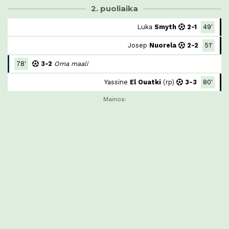
2. puoliaika
Luka
Smyth
2-1
49'
Josep
Nuorela
2-2
51'
78'
3-2
Oma maali
Yassine
El Ouatki
(rp)
3-3
80'
Mainos: