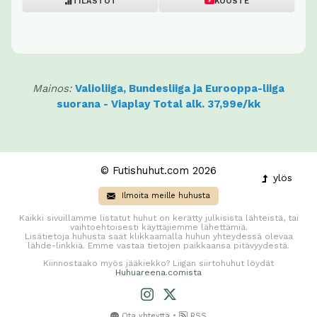
TILASTOT
KOOSTE
Mainos:
Valioliiga, Bundesliiga ja Eurooppa-liiga
suorana - Viaplay Total alk. 37,99e/kk
© Futishuhut.com 2026
ylös
Ilmoita meille huhusta
Kaikki sivuillamme listatut huhut on kerätty julkisista lähteistä, tai
vaihtoehtoisesti käyttäjiemme lähettämiä.
Lisätietoja huhusta saat klikkaamalla huhun yhteydessä olevaa
lähde-linkkiä. Emme vastaa tietojen paikkaansa pitävyydestä.
Kiinnostaako myös jääkiekko? Liigan siirtohuhut löydät
Huhuareena.comista
•
Ota yhteyttä
RSS