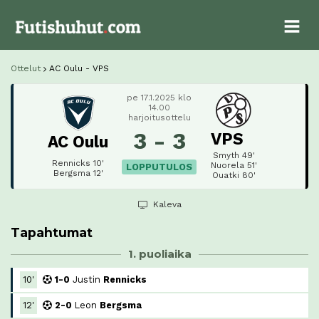
Ottelut
AC Oulu - VPS
pe 17.1.2025 klo
14.00
harjoitusottelu
3 - 3
VPS
AC Oulu
Smyth 49'
Rennicks 10'
Nuorela 51'
LOPPUTULOS
Bergsma 12'
Ouatki 80'
Kaleva
Tapahtumat
1. puoliaika
10'
1-0
Justin
Rennicks
12'
2-0
Leon
Bergsma