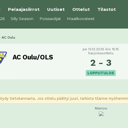
t
Pelaajasiirrot
Uutiset
Ottelut
Tilastot
026
Silly Season
Poissaolijat
Maalikoosteet
 AC Oulu
pe 12.12.2025 klo 15.15
harjoitusottelu
AC Oulu/OLS
2 - 3
LOPPUTULOS
 löydy tietokannasta. Jos ottelu päättyi juuri, tarkista tilanne myöhemm
Mainos: