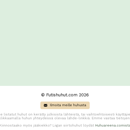
© Futishuhut.com 2026
Ilmoita meille huhusta
e listatut huhut on kerätty julkisista lähteistä, tai vaihtoehtoisesti käyttä
 klikkaamalla huhun yhteydessä olevaa lähde-linkkiä. Emme vastaa tietojen
Kiinnostaako myös jääkiekko? Liigan siirtohuhut löydät
Huhuareena.comist