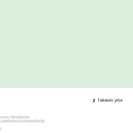
Takaisin
ylös
jiemme lähettämiä.
 paikkaansa pitävyydestä.
a