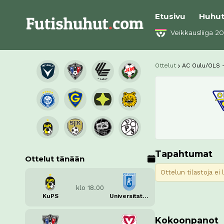
Etusivu
Huhu
Veikkausliiga 2
Ottelut
AC Oulu/OLS -
Tapahtumat
Ottelut tänään
Ottelun tilastoja ei
klo 18.00
KuPS
Universitatea Craiova
Kokoonpanot