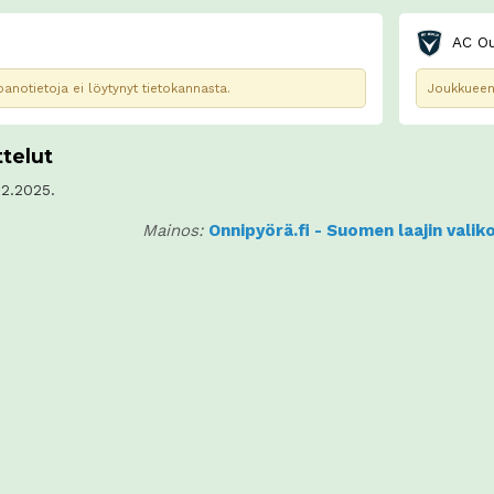
AC Ou
notietoja ei löytynyt tietokannasta.
Joukkueen 
telut
12.2025.
Mainos:
Onnipyörä.fi - Suomen laajin vali