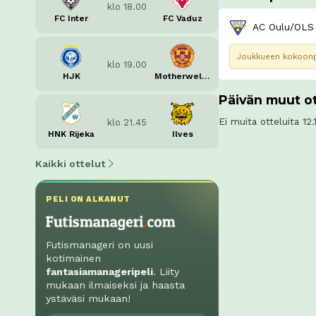
klo 18.00
FC Inter
FC Vaduz
AC Oulu/OLS
Joukkueen kokoonpa
klo 19.00
HJK
Motherwell FC
Päivän muut ot
Ei muita otteluita 12.
klo 21.45
HNK Rijeka
Ilves
Kaikki ottelut
PELI ON ALKANUT
Futismanageri on uusi
kotimainen
fantasiamanageripeli
. Liity
mukaan ilmaiseksi ja haasta
ystäväsi mukaan!