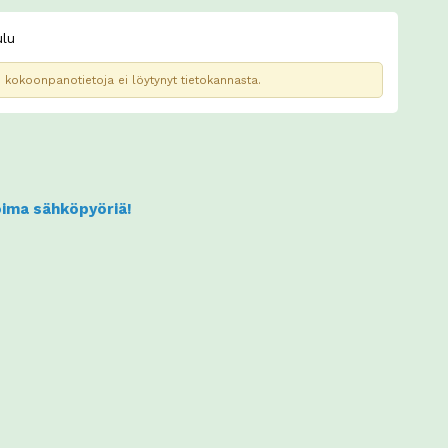
lu
kokoonpanotietoja ei löytynyt tietokannasta.
koima sähköpyöriä!