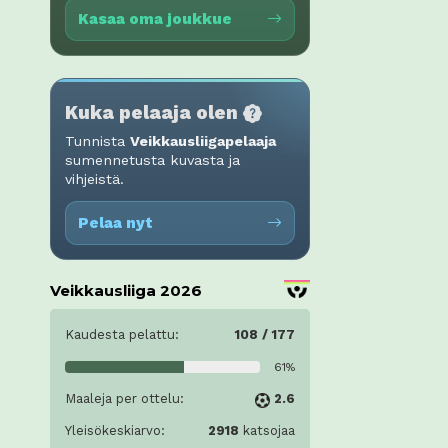
Kasaa oma joukkue
Kuka pelaaja olen
Tunnista
Veikkausliigapelaaja
sumennetusta kuvasta ja
vihjeistä.
Pelaa nyt
Veikkausliiga 2026
Kaudesta pelattu:
108 / 177
61%
Maaleja per ottelu:
2.6
Yleisökeskiarvo:
2918
katsojaa