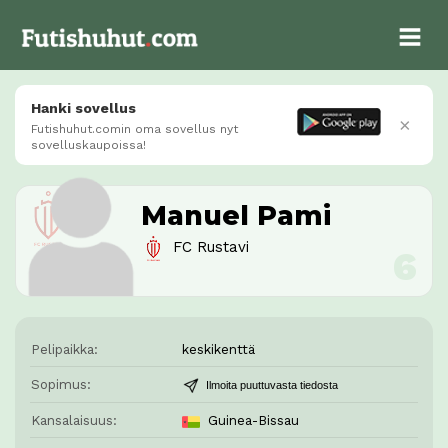
Hanki sovellus
×
Futishuhut.comin oma sovellus nyt
sovelluskaupoissa!
Manuel Pami
FC Rustavi
Pelipaikka:
keskikenttä
Sopimus:
Ilmoita puuttuvasta tiedosta
Kansalaisuus:
Guinea-Bissau