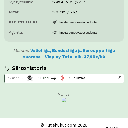
Syntymäaika:
1999-02-05 (27 v)
Mitat:
180 cm / - kg
Kasvattajaseura:
Ilmoita puuttuvasta tiedosta
Agentti:
Ilmoita puuttuvasta tiedosta
Mainos:
Valioliiga, Bundesliiga ja Eurooppa-liiga
suorana - Viaplay Total alk. 37,99e/kk
Siirtohistoria
FC Lahti
FC Rustavi
27.01.2026
Mainos:
© Futishuhut.com 2026
ylös