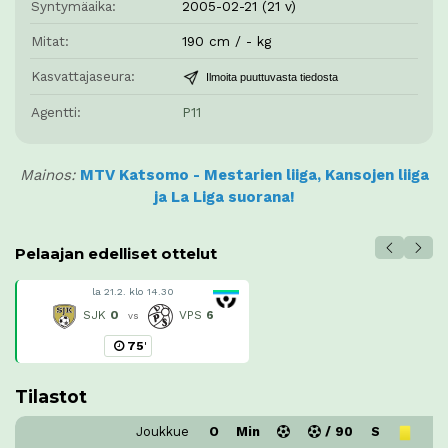
Syntymäaika:
2005-02-21 (21 v)
Mitat:
190 cm / - kg
Kasvattajaseura:
Ilmoita puuttuvasta tiedosta
Agentti:
P11
Mainos:
MTV Katsomo - Mestarien liiga, Kansojen liiga
ja La Liga suorana!
Pelaajan edelliset ottelut
la 21.2. klo 14.30
SJK
0
VPS
6
vs
75
'
Tilastot
Joukkue
O
Min
/ 90
S