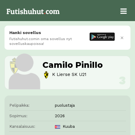
Hanki sovellus
×
Futishuhut.comin oma sovellus nyt
sovelluskaupoissa!
Camilo Pinillo
K Lierse SK U21
Pelipaikka:
puolustaja
Sopimus:
2026
Kansalaisuus:
Kuuba