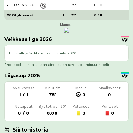
Liigacup 2026
1
75'
0.00
2026 yhteensä
1
75'
0.00
Mainos:
Veikkausliiga 2026
Ei pelattuja Veikkausliiga-otteluita 2026.
*Nollapeleihin lasketaan ainoastaan täydet 90 minuutin pelit
Liigacup 2026
Avauksessa
Minuutit
Maalit
Maalisyötöt
1 / 1
75'
0
0
Nollapelit
Syötöt per 90'
Keltaiset
Punaiset
0 / 0
0.00
0
0
Siirtohistoria