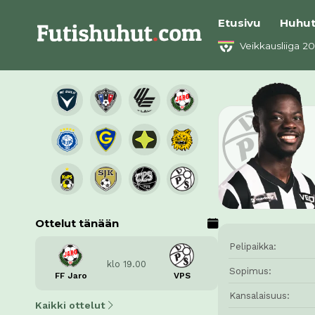
Etusivu
Huhu
Veikkausliiga 2
Ottelut tänään
Pelipaikka:
klo 19.00
Sopimus:
FF Jaro
VPS
Kansalaisuus:
Kaikki ottelut