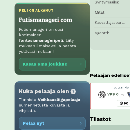
Syntymäaika:
PELI ON ALKANUT
Mitat:
Kasvattajaseura:
Futismanageri on uusi
Agentti:
kotimainen
fantasiamanageripeli
. Liity
mukaan ilmaiseksi ja haasta
ystäväsi mukaan!
Kasaa oma joukkue
Pelaajan edellise
su 2.8. klo
Kuka pelaaja olen
VPS
0
vs
Tunnista
Veikkausliigapelaaja
90
'
sumennetusta kuvasta ja
vihjeistä.
Tilastot
Pelaa nyt