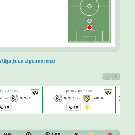
liiga ja La Liga suorana!
8.7. klo 15.00
pe 10.7. klo 19.00
2
VPS
1
VPS
1
SJK
0
VP
vs
vs
90
'
90
'
Min
/ 90
S