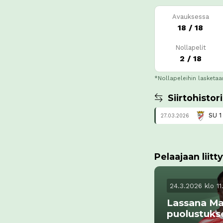
Avauksessa
18 / 18
Nollapelit
2 / 18
*Nollapeleihin lasketaa
Siirtohistor
SU 1
27.03.2026
Pelaajaan liitty
24.3.2026 klo 11
Lassana Ma
puolustuks