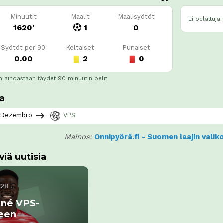
Minuutit
Maalit
Maalisyötöt
Ei pelattuja
1620'
1
0
Syötöt per 90'
Keltaiset
Punaiset
0.00
2
0
n ainoastaan täydet 90 minuutin pelit
ia
 Dezembro
VPS
Mainos:
Onnipyörä.fi - Suomen laajin vali
viä uutisia
.28
né VPS-
een