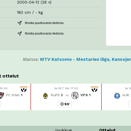
2000-04-13 (26 v)
183 cm / - kg
Ilmoita puuttuvasta tiedosta
Ilmoita puuttuvasta tiedosta
Mainos:
MTV Katsomo - Mestarien liiga, Kansojen 
t ottelut
 15.00
la 25.7. klo 17.00
la 1
FC Inter
1
KuPS
3
VPS
1
HJK
vs
90
'
Joukkue
O
ttelut