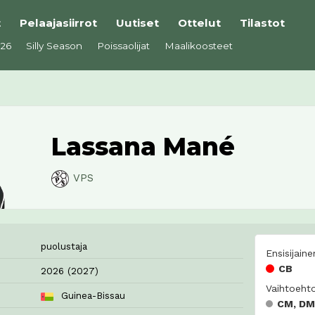
t
Pelaajasiirrot
Uutiset
Ottelut
Tilastot
026
Silly Season
Poissaolijat
Maalikoosteet
Lassana Mané
VPS
puolustaja
Ensisijaine
CB
2026 (2027)
Vaihtoehto
Guinea-Bissau
CM, DM