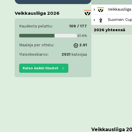
Veikkausliig
Veikkausliiga 2026
Suomen Cup
Kaudesta pelattu:
109 / 177
2026 yhteensä
61.6%
Maaleja per ottelu:
2.61
Yleisökeskiarvo:
2921
katsojaa
Katso kaikki tilastot
Veikkausliiga 2