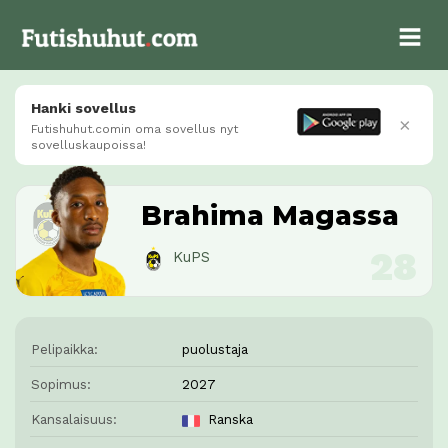
Hanki sovellus
×
Futishuhut.comin oma sovellus nyt
sovelluskaupoissa!
Brahima Magassa
KuPS
Pelipaikka:
puolustaja
Sopimus:
2027
Kansalaisuus:
Ranska