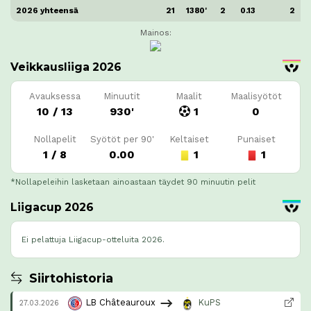
2026 yhteensä
21
1380'
2
0.13
2
Mainos:
Veikkausliiga 2026
Avauksessa
Minuutit
Maalit
Maalisyötöt
10 / 13
930'
1
0
Nollapelit
Syötöt per 90'
Keltaiset
Punaiset
1 / 8
0.00
1
1
*Nollapeleihin lasketaan ainoastaan täydet 90 minuutin pelit
Liigacup 2026
Ei pelattuja Liigacup-otteluita 2026.
Siirtohistoria
LB Châteauroux
KuPS
27.03.2026