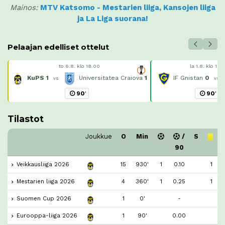
Mainos:
MTV Katsomo - Mestarien liiga, Kansojen liiga
ja La Liga suorana!
Pelaajan edelliset ottelut
to 6.8. klo 18.00
la 1.8. klo 19.
KuPS
1
Universitatea Craiova
1
IF Gnistan
0
vs
vs
90
'
90
'
Tilastot
Joukkue
O
Min
/
S
90
Veikkausliiga 2026
15
930'
1
0.10
1
Mestarien liiga 2026
4
360'
1
0.25
1
Suomen Cup 2026
1
0'
-
Eurooppa-liiga 2026
1
90'
0.00