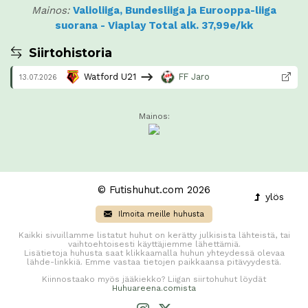
Mainos:
Valioliiga, Bundesliiga ja Eurooppa-liiga
suorana - Viaplay Total alk. 37,99e/kk
Siirtohistoria
Watford U21
FF Jaro
13.07.2026
Mainos:
© Futishuhut.com 2026
ylös
Ilmoita meille huhusta
Kaikki sivuillamme listatut huhut on kerätty julkisista lähteistä, tai
vaihtoehtoisesti käyttäjiemme lähettämiä.
Lisätietoja huhusta saat klikkaamalla huhun yhteydessä olevaa
lähde-linkkiä. Emme vastaa tietojen paikkaansa pitävyydestä.
Kiinnostaako myös jääkiekko? Liigan siirtohuhut löydät
Huhuareena.comista