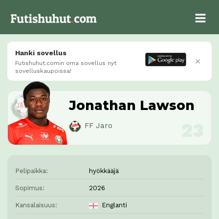
Hanki sovellus
×
Futishuhut.comin oma sovellus nyt
sovelluskaupoissa!
Jonathan Lawson
FF Jaro
Pelipaikka:
hyökkääjä
Sopimus:
2026
Kansalaisuus:
Englanti