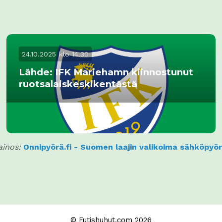
24.10.2025 klo 14.30
Lähde: IFK Mariehamn kiinnostunut
ruotsalaiskeskikentästä
inos:
Onnipyörä.fi - Suomen laajin valikoima sähköpyör
© Futishuhut.com 2026