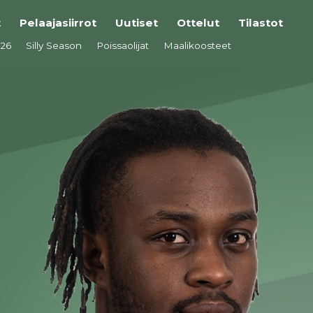
t
Pelaajasiirrot
Uutiset
Ottelut
Tilastot
026
Silly Season
Poissaolijat
Maalikoosteet