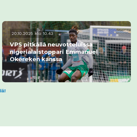
20.10.2025 klo 10.43
VPS pitkällä neuvotteluissa
nigerialaistoppari Emmanuel
Okereken kanssa
iä!