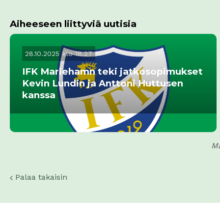
Aiheeseen liittyviä uutisia
28.10.2025 klo 18.27
IFK Mariehamn teki jatkosopimukset
Kevin Lundin ja Anttoni Huttusen
kanssa
Ma
Palaa takaisin