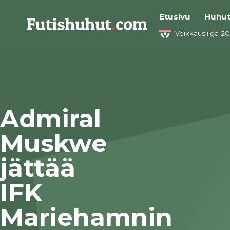
Etusivu
Huhu
Veikkausliiga 2
Admiral
Muskwe
jättää
IFK
Mariehamnin