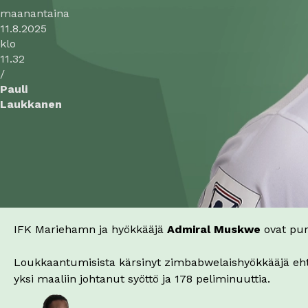
maanantaina
11.8.2025
klo
11.32
/
Pauli
Laukkanen
IFK Mariehamn ja hyökkääjä
Admiral Muskwe
ovat pur
Loukkaantumisista kärsinyt zimbabwelaishyökkääjä ehti
yksi maaliin johtanut syöttö ja 178 peliminuuttia.