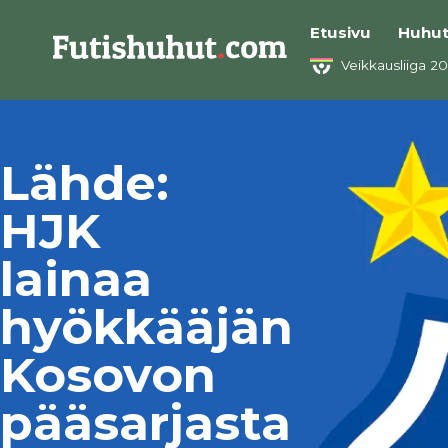
Etusivu
Huhu
Veikkausliiga 2
Lähde:
HJK
lainaa
hyökkääjän
Kosovon
pääsarjasta