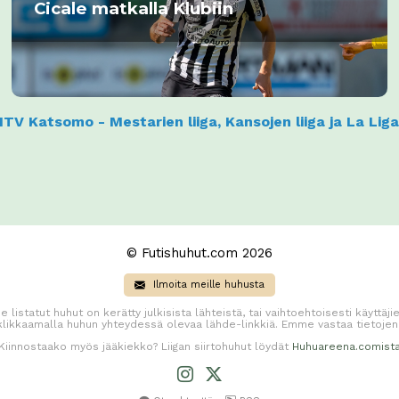
Cicale matkalla Klubiin
TV Katsomo - Mestarien liiga, Kansojen liiga ja La Lig
© Futishuhut.com 2026
Ilmoita meille huhusta
e listatut huhut on kerätty julkisista lähteistä, tai vaihtoehtoisesti käyttä
 klikkaamalla huhun yhteydessä olevaa lähde-linkkiä. Emme vastaa tietojen
Kiinnostaako myös jääkiekko? Liigan siirtohuhut löydät
Huhuareena.comist