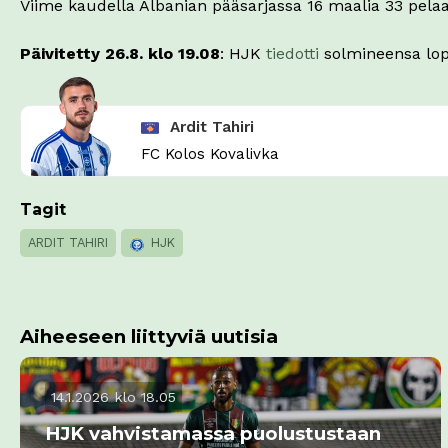
Viime kaudella Albanian pääsarjassa 16 maalia 33 pela
Päivitetty 26.8. klo 19.08
: HJK
tiedotti
solmineensa lop
Ardit Tahiri
FC Kolos Kovalivka
Tagit
ARDIT TAHIRI
HJK
Aiheeseen liittyviä uutisia
14.1.2026 klo 18.05
HJK vahvistamassa puolustustaan