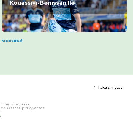
Kouassivi-Benissanille
a suorana!
Takaisin
ylös
jiemme lähettämiä.
 paikkaansa pitävyydestä.
a