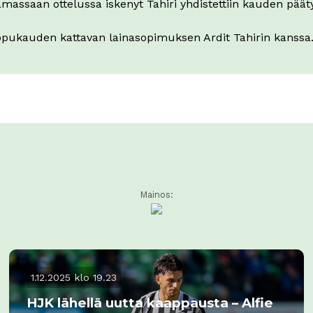
amassaan ottelussa iskenyt Tahiri yhdistettiin kauden pää
pukauden kattavan lainasopimuksen Ardit Tahirin kanssa.
Mainos:
1.12.2025 klo 19.23
HJK lähellä uutta kaappausta – Alfie