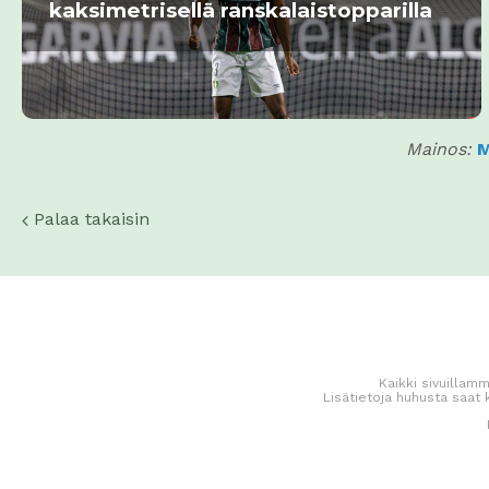
kaksimetrisellä ranskalaistopparilla
Mainos:
M
Palaa takaisin
Kaikki sivuillamm
Lisätietoja huhusta saat