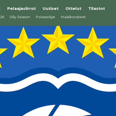
t
Pelaajasiirrot
Uutiset
Ottelut
Tilastot
026
Silly Season
Poissaolijat
Maalikoosteet