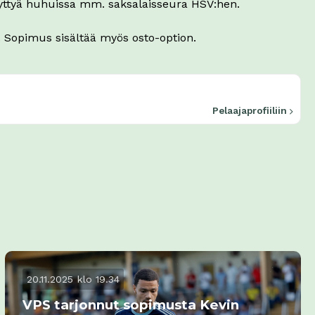
tyttyä huhuissa mm. saksalaisseura HSV:hen.
 Sopimus sisältää myös osto-option.
Pelaajaprofiiliin
20.11.2025 klo 19.34
VPS tarjonnut sopimusta Kevin