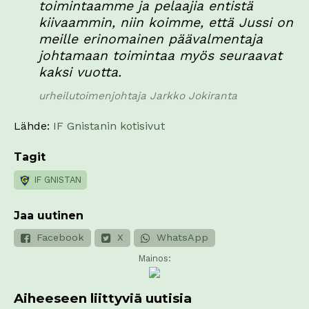
toimintaamme ja pelaajia entistä
kiivaammin, niin koimme, että Jussi on
meille erinomainen päävalmentaja
johtamaan toimintaa myös seuraavat
kaksi vuotta.
urheilutoimenjohtaja Jarkko Jokiranta
Lähde:
IF Gnistanin kotisivut
Tagit
IF GNISTAN
Jaa uutinen
Facebook
X
WhatsApp
Mainos:
Aiheeseen liittyviä uutisia