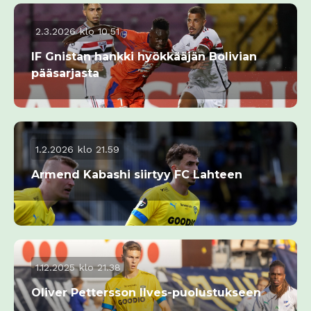
2.3.2026 klo 10.51
IF Gnistan hankki hyökkääjän Bolivian
pääsarjasta
1.2.2026 klo 21.59
Armend Kabashi siirtyy FC Lahteen
1.12.2025 klo 21.38
Oliver Pettersson Ilves-puolustukseen