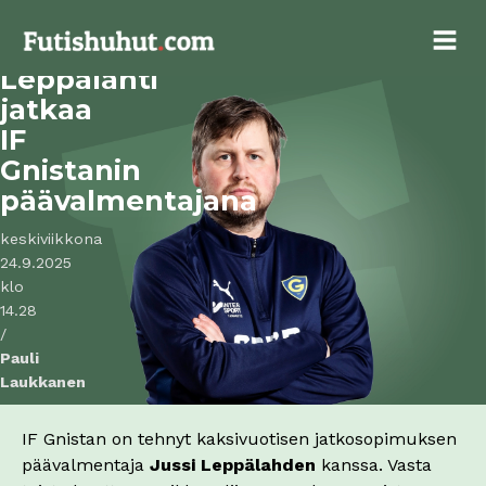
Jussi
Leppälahti
jatkaa
IF
Gnistanin
päävalmentajana
keskiviikkona
24.9.2025
klo
14.28
/
Pauli
Laukkanen
IF Gnistan on tehnyt kaksivuotisen jatkosopimuksen
päävalmentaja
Jussi Leppälahden
kanssa. Vasta