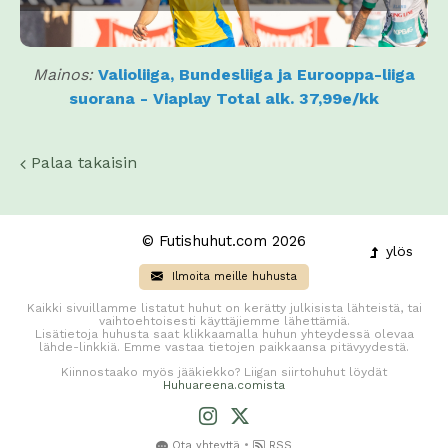
Mainos:
Valioliiga, Bundesliiga ja Eurooppa-liiga
suorana - Viaplay Total alk. 37,99e/kk
Palaa takaisin
© Futishuhut.com 2026
ylös
Ilmoita meille huhusta
Kaikki sivuillamme listatut huhut on kerätty julkisista lähteistä, tai
vaihtoehtoisesti käyttäjiemme lähettämiä.
Lisätietoja huhusta saat klikkaamalla huhun yhteydessä olevaa
lähde-linkkiä. Emme vastaa tietojen paikkaansa pitävyydestä.
Kiinnostaako myös jääkiekko? Liigan siirtohuhut löydät
Huhuareena.comista
•
Ota yhteyttä
RSS