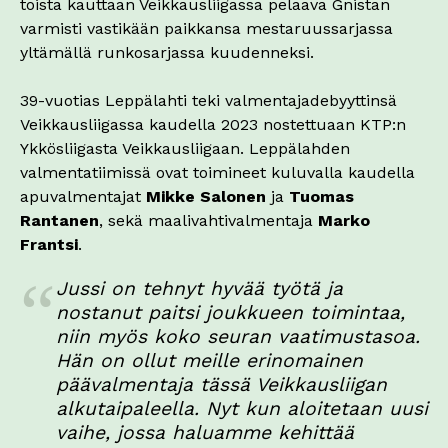
toista kauttaan Veikkausliigassa pelaava Gnistan
varmisti vastikään paikkansa mestaruussarjassa
yltämällä runkosarjassa kuudenneksi.
39-vuotias Leppälahti teki valmentajadebyyttinsä
Veikkausliigassa kaudella 2023 nostettuaan KTP:n
Ykkösliigasta Veikkausliigaan. Leppälahden
valmentatiimissä ovat toimineet kuluvalla kaudella
apuvalmentajat
Mikke Salonen
ja
Tuomas
Rantanen
, sekä maalivahtivalmentaja
Marko
Frantsi
.
Jussi on tehnyt hyvää työtä ja
nostanut paitsi joukkueen toimintaa,
niin myös koko seuran vaatimustasoa.
Hän on ollut meille erinomainen
päävalmentaja tässä Veikkausliigan
alkutaipaleella. Nyt kun aloitetaan uusi
vaihe, jossa haluamme kehittää