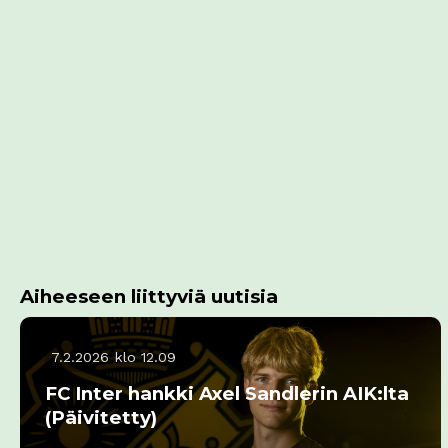
Aiheeseen liittyviä uutisia
7.2.2026 klo 12.09
FC Inter hankki Axel Sandlerin AIK:lta
(Päivitetty)