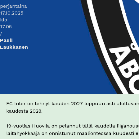
perjantaina
17.10.2025
klo
17.05
/
Pauli
Laukkanen
FC Inter on tehnyt kauden 2027 loppuun asti ulottuva
kaudesta 2028.
19-vuotias Huovila on pelannut tällä kaudella liiganou
laitahyökkääjä on onnistunut maalionteossa kuudesti el