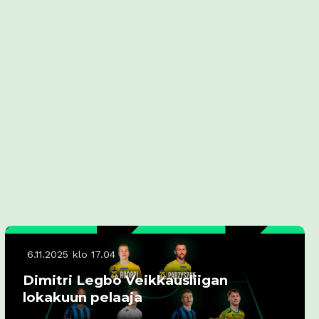
6.11.2025 klo 17.04
Dimitri Legbo Veikkausliigan
lokakuun pelaaja