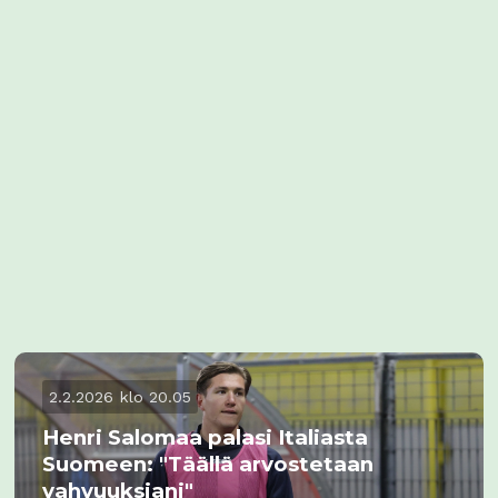
2.2.2026 klo 20.05
Henri Salomaa palasi Italiasta
Suomeen: "Täällä arvostetaan
vahvuuksiani"