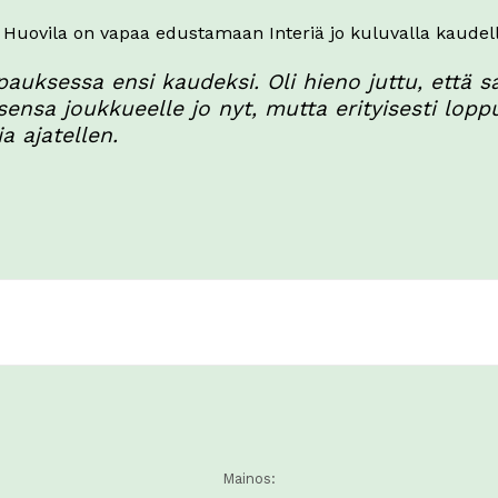
Huovila on vapaa edustamaan Interiä jo kuluvalla kaudell
 tapauksessa ensi kaudeksi. Oli hieno juttu, ett
a joukkueelle jo nyt, mutta erityisesti loppu
a ajatellen.
Mainos: