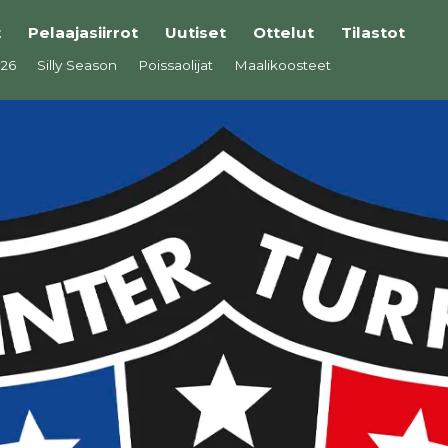
t
Pelaajasiirrot
Uutiset
Ottelut
Tilastot
026
Silly Season
Poissaolijat
Maalikoosteet