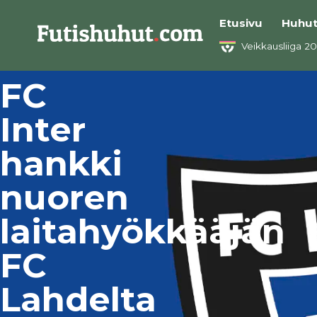
Etusivu
Huhu
Veikkausliiga 2
FC
Inter
hankki
nuoren
laitahyökkääjän
FC
Lahdelta