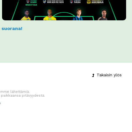
a suorana!
Takaisin
ylös
jiemme lähettämiä.
 paikkaansa pitävyydestä.
a