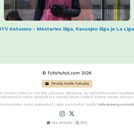
TV Katsomo - Mestarien liiga, Kansojen liiga ja La Lig
© Futishuhut.com 2026
Ilmoita meille huhusta
e listatut huhut on kerätty julkisista lähteistä, tai vaihtoehtoisesti käyttä
 klikkaamalla huhun yhteydessä olevaa lähde-linkkiä. Emme vastaa tietojen
Kiinnostaako myös jääkiekko? Liigan siirtohuhut löydät
Huhuareena.comist
•
Ota yhteyttä
RSS