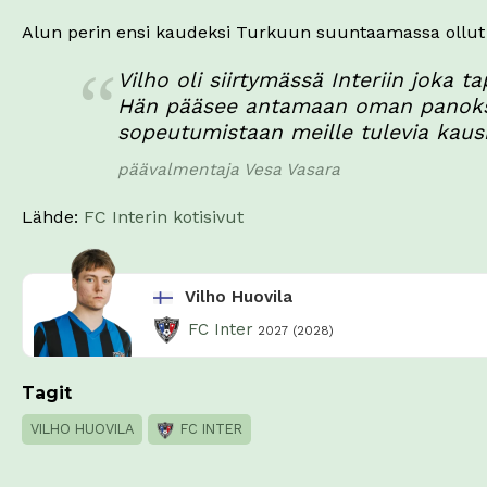
Alun perin ensi kaudeksi Turkuun suuntaamassa ollut 
Vilho oli siirtymässä Interiin joka
Hän pääsee antamaan oman panoksens
sopeutumistaan meille tulevia kausi
päävalmentaja Vesa Vasara
Lähde:
FC Interin kotisivut
Vilho Huovila
FC Inter
2027 (2028)
Tagit
VILHO HUOVILA
FC INTER