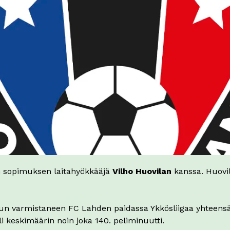
n sopimuksen laitahyökkääjä
Vilho Huovilan
kanssa. Huovil
sun varmistaneen FC Lahden paidassa Ykkösliigaa yhteensä 
i keskimäärin noin joka 140. peliminuutti.