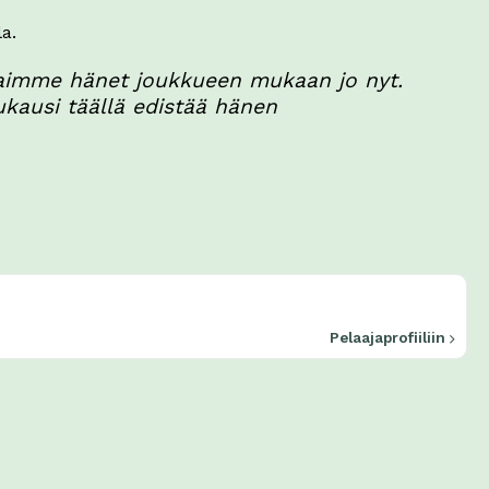
a.
ä saimme hänet joukkueen mukaan jo nyt.
kausi täällä edistää hänen
Pelaajaprofiiliin