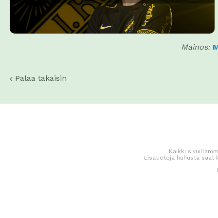
Mainos:
M
Palaa takaisin
Kaikki sivuillamm
Lisätietoja huhusta saat