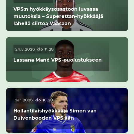
VPS:n hyökkäysosastoon luvassa
muutoksia – Superettan-hyökkääjä
lähellä siirtoa Vaasaan
24.3.2026 klo 11.28
Lassana Mané VPS-puolustukseen
19.1.2026 klo 10.20
Hollantilaishyökkääjä Simon van
Duivenbooden VPS:ään