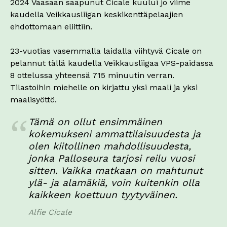
2024 Vaasaan saapunut Cicale kuului jo viime
kaudella Veikkausliigan keskikenttäpelaajien
ehdottomaan eliittiin.
23-vuotias vasemmalla laidalla viihtyvä Cicale on
pelannut tällä kaudella Veikkausliigaa VPS-paidassa
8 ottelussa yhteensä 715 minuutin verran.
Tilastoihin miehelle on kirjattu yksi maali ja yksi
maalisyöttö.
Tämä on ollut ensimmäinen
kokemukseni ammattilaisuudesta ja
olen kiitollinen mahdollisuudesta,
jonka Palloseura tarjosi reilu vuosi
sitten. Vaikka matkaan on mahtunut
ylä- ja alamäkiä, voin kuitenkin olla
kaikkeen koettuun tyytyväinen.
Alfie Cicale