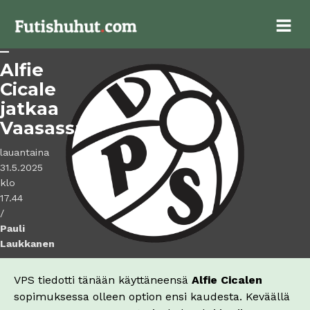
tärkeä
jatkosopimus
–
Alfie
Cicale
jatkaa
Vaasassa
lauantaina
31.5.2025
klo
17.44
/
Pauli
Laukkanen
VPS tiedotti tänään käyttäneensä
Alfie Cicalen
sopimuksessa olleen option ensi kaudesta. Keväällä