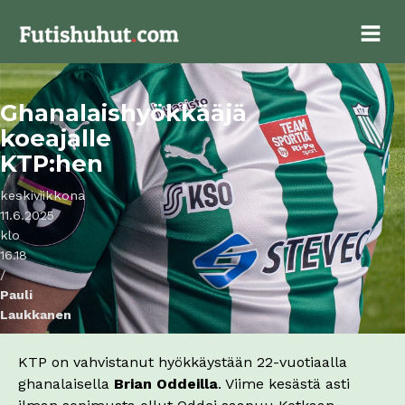
Ghanalaishyökkääjä
koeajalle
KTP:hen
keskiviikkona
11.6.2025
klo
16.18
/
Pauli
Laukkanen
KTP on vahvistanut hyökkäystään 22-vuotiaalla
ghanalaisella
Brian Oddeilla
. Viime kesästä asti