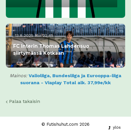
13.8.2025 klo 22.45
FC Interin Thomas Lahdensuo
siirtymässä Kotkaan
Mainos:
Valioliiga, Bundesliiga ja Eurooppa-liiga
suorana - Viaplay Total alk. 37,99e/kk
Palaa takaisin
© Futishuhut.com 2026
ylös