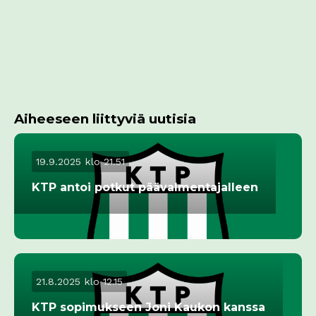
Aiheeseen liittyviä uutisia
19.9.2025 klo 21.51
KTP antoi potkut päävalmentajalleen
21.8.2025 klo 12.15
KTP sopimukseen Joni Kaukon kanssa