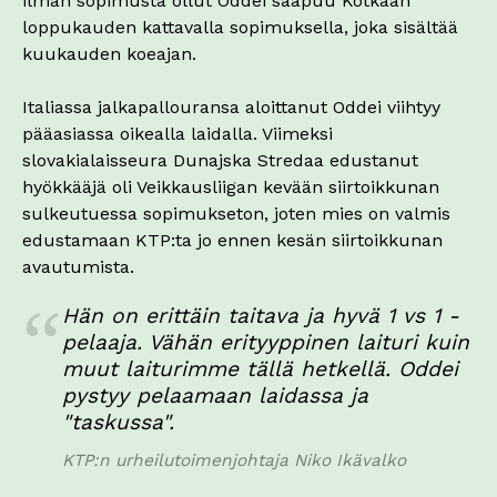
ilman sopimusta ollut Oddei saapuu Kotkaan
loppukauden kattavalla sopimuksella, joka sisältää
kuukauden koeajan.
Italiassa jalkapallouransa aloittanut Oddei viihtyy
pääasiassa oikealla laidalla. Viimeksi
slovakialaisseura Dunajska Stredaa edustanut
hyökkääjä oli Veikkausliigan kevään siirtoikkunan
sulkeutuessa sopimukseton, joten mies on valmis
edustamaan KTP:ta jo ennen kesän siirtoikkunan
avautumista.
Hän on erittäin taitava ja hyvä 1 vs 1 -
pelaaja. Vähän erityyppinen laituri kuin
muut laiturimme tällä hetkellä. Oddei
pystyy pelaamaan laidassa ja
"taskussa".
KTP:n urheilutoimenjohtaja Niko Ikävalko