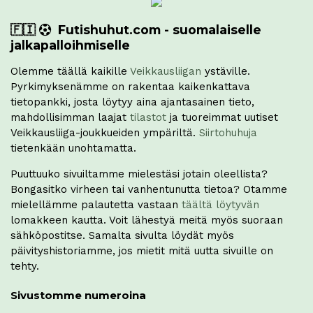
🇫🇮
Futishuhut.com - suomalaiselle
jalkapalloihmiselle
Olemme täällä kaikille
Veikkausliigan
ystäville.
Pyrkimyksenämme on rakentaa kaikenkattava
tietopankki, josta löytyy aina ajantasainen tieto,
mahdollisimman laajat
tilastot
ja tuoreimmat uutiset
Veikkausliiga-joukkueiden ympäriltä.
Siirtohuhuja
tietenkään unohtamatta.
Puuttuuko sivuiltamme mielestäsi jotain oleellista?
Bongasitko virheen tai vanhentunutta tietoa? Otamme
mielellämme palautetta vastaan
täältä löytyvän
lomakkeen kautta. Voit lähestyä meitä myös suoraan
sähköpostitse. Samalta sivulta löydät myös
päivityshistoriamme, jos mietit mitä uutta sivuille on
tehty.
Sivustomme numeroina