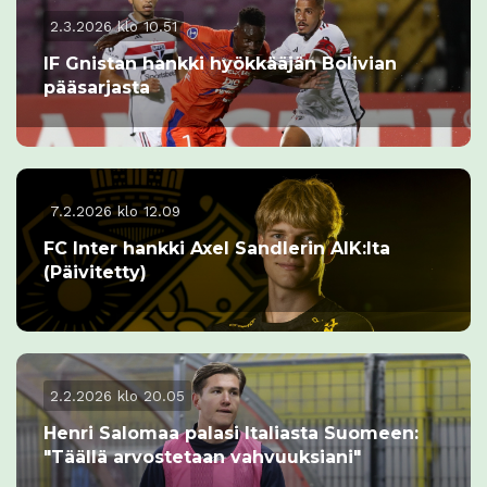
2.3.2026 klo 10.51
IF Gnistan hankki hyökkääjän Bolivian
pääsarjasta
7.2.2026 klo 12.09
FC Inter hankki Axel Sandlerin AIK:lta
(Päivitetty)
2.2.2026 klo 20.05
Henri Salomaa palasi Italiasta Suomeen:
"Täällä arvostetaan vahvuuksiani"