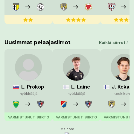
Uusimmat pelaajasiirrot
Kaikki siirrot
L. Prokop
L. Laine
J. Kekar
hyökkääjä
hyökkääjä
keskikentt
VARMISTUNUT SIIRTO
VARMISTUNUT SIIRTO
VARMISTUNUT S
Mainos: