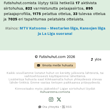
Futishuhut.comista löytyy tällä hetkellä
17
aktiivista
siirtohuhua,
822
varmistunutta pelaajasiirtoa,
895
pelaajaprofiilia,
1175
pelattua ottelua,
33
tulevaa ottelua
ja
7025
eri tapahtumaa pelatuista otteluista.
Mainos:
MTV Katsomo - Mestarien liiga, Kansojen liiga
ja La Liga suorana!
© Futishuhut.com 2026
ylös
Ilmoita meille huhusta
Kaikki sivuillamme listatut huhut on kerätty julkisista lähteistä, tai
vaihtoehtoisesti käyttäjiemme lähettämiä.
Lisätietoja huhusta saat klikkaamalla huhun yhteydessä olevaa
lähde-linkkiä. Emme vastaa tietojen paikkaansa pitävyydestä.
Kiinnostaako myös jääkiekko? Liigan siirtohuhut löydät
Huhuareena.comista
•
Ota yhteyttä
RSS