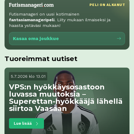
PELI ON ALKANUT
Futismanageri on uusi kotimainen
fantasiamanageripeli
. Liity mukaan ilmaiseksi ja
haasta ystäväsi mukaan!
Kasaa oma joukkue
Tuoreimmat uutiset
5.7.2026 klo 13.01
VPS:n hyökkäysosastoon
luvassa muutoksia –
Superettan-hyökkääjä lähellä
siirtoa Vaasaan
Lue lisää