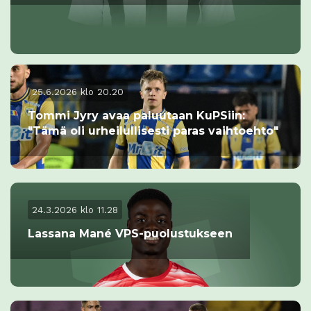
25.6.2026 klo 20.20
Tommi Jyry avaa paluutaan KuPSiin:
"Tämä oli urheilullisesti paras vaihtoehto"
24.3.2026 klo 11.28
Lassana Mané VPS-puolustukseen