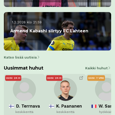
1.2.2026 klo 21.59
Armend Kabashi siirtyy FC Lahteen
Katso lisää uutisia
Uusimmat huhut
Kaikki huhut
UUSI: 24 H
UUSI: 24 H
UUSI: 7 VRK
D. Terrnava
K. Paananen
W. Sam
keskikenttä
keskikenttä
hyökkääjä