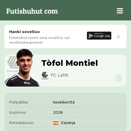
Hanki sovellus
×
Futishuhut.comin oma sovellus nyt
sovelluskaupoissa!
Tòfol Montiel
FC Lahti
Pelipaikka:
keskikenttä
Sopimus:
2026
Kansalaisuus:
Espanja