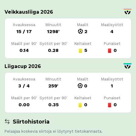
Veikkausliiga 2026
Avauksessa
Minuutit
Maalit
Maalisyötöt
15 / 17
1298'
2
4
Maalit per 90'
Syötöt per 90'
Keltaiset
Punaiset
0.14
0.28
5
0
Liigacup 2026
Avauksessa
Minuutit
Maalit
Maalisyötöt
3 / 4
259'
0
1
Maalit per 90'
Syötöt per 90'
Keltaiset
Punaiset
0.00
0.35
0
0
Siirtohistoria
Pelaajaa koskevia siirtoja ei löytynyt tietokannasta.