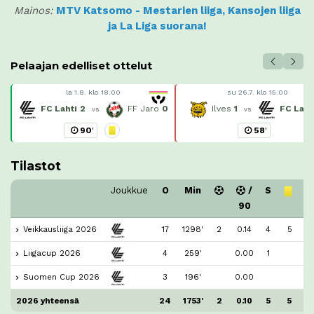
Mainos:
MTV Katsomo - Mestarien liiga, Kansojen liiga
ja La Liga suorana!
Pelaajan edelliset ottelut
la 1.8. klo 18.00
su 26.7. klo 15.00
FC Lahti
2
FF Jaro
0
Ilves
1
FC Laht
vs
vs
90
'
58
'
Tilastot
Joukkue
O
Min
/
S
90
Veikkausliiga 2026
17
1298'
2
0.14
4
5
Liigacup 2026
4
259'
0.00
1
Suomen Cup 2026
3
196'
0.00
2026 yhteensä
24
1753'
2
0.10
5
5