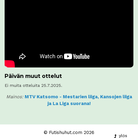
Päivän muut ottelut
Ei muita otteluita 25.7.2025.
Mainos:
MTV Katsomo - Mestarien liiga, Kansojen liiga
ja La Liga suorana!
© Futishuhut.com 2026
ylös