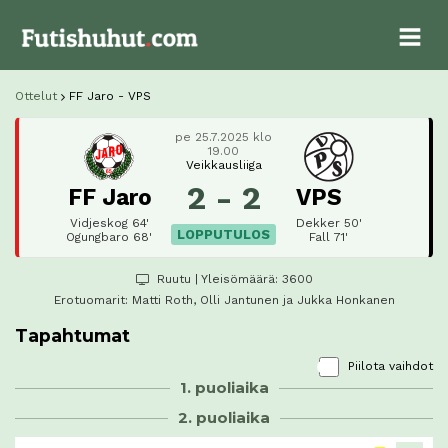
Ottelut
FF Jaro - VPS
pe 25.7.2025 klo
19.00
Veikkausliiga
2 - 2
FF Jaro
VPS
Vidjeskog 64'
Dekker 50'
LOPPUTULOS
Ogungbaro 68'
Fall 71'
Ruutu
| Yleisömäärä: 3600
Erotuomarit:
Matti Roth
, Olli Jantunen ja Jukka Honkanen
Tapahtumat
Piilota vaihdot
1. puoliaika
2. puoliaika