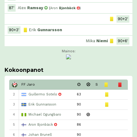
87'
Alex
Ramsay
(
Aron
Bjonbäck
)
90+2'
90+3'
Erik
Gunnarsson
Miika
Niemi
90+6'
Mainos:
Kokoonpanot
FF Jaro
S
2
Guillermo Sotelo
63
3
Erik Gunnarsson
90
4
Michael Ogungbaro
90
5
Aron Bjonbäck
86
6
Johan Brunell
90