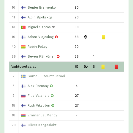
10
Sergei Eremenko
90
11
Albin Björkskog
90
13
Miguel Santos
🧤
90
16
Adam Vidjeskog
63
40
Robin Polley
90
66
Severi Kähkönen
86
1
Vaihtopelaajat
S
7
Samouil Izountouemoi
-
8
Alex Ramsay
4
9
Filip Valencic
27
15
Rudi Vikström
27
18
Emmanuel Mendy
-
20
Oliver Kangaslahti
-