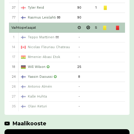
37
Tyler Reid
90
1
77
Rasmus Leislahti
🧤
90
Vaihtopelaajat
S
1
Teppo Marttinen
🧤
-
14
Nicolas Fleuriau Chateau
-
17
Mmenie-Abasi Etok
-
18
Will Wilson
25
24
Yassin Daoussi
8
26
Antonio Almén
-
27
Kalle Huhta
-
35
Olavi Keturi
-
Maalikooste