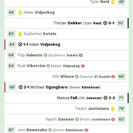
Tyler
Reid
48'
49'
Adam
Vidjeskog
Tristan
Dekker
0-1
50'
(
Tyler
Reid
)
60'
Guillermo
Sotelo
64'
1-1
Adam
Vidjeskog
64'
Filip
Valencic
(
Guillermo
Sotelo
)
64'
Rudi
Vikström
(
Adam
Vidjeskog
)
Will
Wilson
66'
(
Yassine
El Ouatki
)
68'
2-1
Michael
Ogungbaro
(
Severi
Kähkönen
)
Maissa
Fall
2-2
71'
(
Olli
Jakonen
)
Pedro
Justiniano
78'
Yassin
Daoussi
83'
(
Pedro
Justiniano
)
87'
Joni
Remesaho
(
Severi
Kähkönen
)