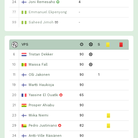
24
Joni Remesaho
4
77
Emmanuel Ekpenyong
-
99
Saheed Jimoh
🧤
-
VPS
S
6
Tristan Dekker
90
10
Maissa Fall
90
11
Olli Jakonen
90
1
19
Martti Haukioja
90
20
Yassine El Ouatki
65
21
Prosper Ahiabu
90
23
Miika Niemi
90
29
Pedro Justiniano
82
34
Antti-Ville Räisänen
90