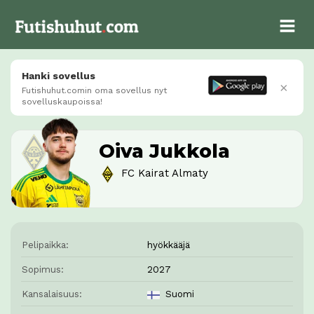
Hanki sovellus
×
Futishuhut.comin oma sovellus nyt
sovelluskaupoissa!
Oiva Jukkola
FC Kairat Almaty
Pelipaikka:
hyökkääjä
Sopimus:
2027
Kansalaisuus:
Suomi