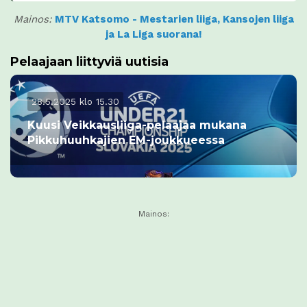
Mainos:
MTV Katsomo - Mestarien liiga, Kansojen liiga
ja La Liga suorana!
Pelaajaan liittyviä uutisia
28.5.2025 klo 15.30
Kuusi Veikkausliiga-pelaajaa mukana
Pikkuhuuhkajien EM-joukkueessa
Mainos: