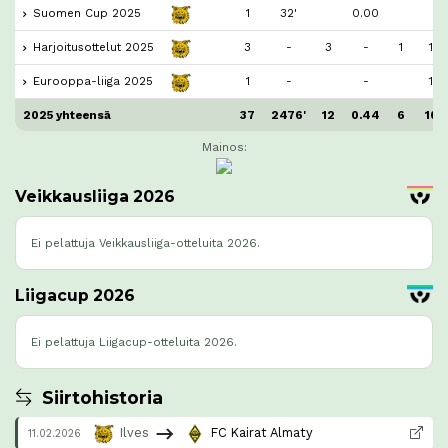
Suomen Cup 2025
1
32'
0.00
Harjoitusottelut 2025
3
-
3
-
1
1
Eurooppa-liiga 2025
1
-
-
1
2025 yhteensä
37
2476'
12
0.44
6
10
Mainos:
Veikkausliiga 2026
Ei pelattuja Veikkausliiga-otteluita 2026.
Liigacup 2026
Ei pelattuja Liigacup-otteluita 2026.
Siirtohistoria
Ilves
FC Kairat Almaty
11.02.2026