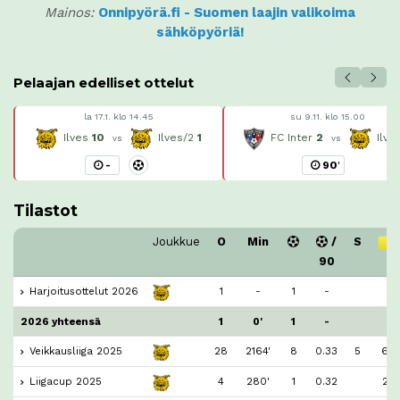
Mainos:
Onnipyörä.fi - Suomen laajin valikoima
sähköpyöriä!
Pelaajan edelliset ottelut
la 17.1. klo 14.45
su 9.11. klo 15.00
Ilves
10
Ilves/2
1
FC Inter
2
Ilve
vs
vs
-
90
'
Tilastot
Joukkue
O
Min
/
S
90
Harjoitusottelut 2026
1
-
1
-
2026 yhteensä
1
0'
1
-
Veikkausliiga 2025
28
2164'
8
0.33
5
6
Liigacup 2025
4
280'
1
0.32
2