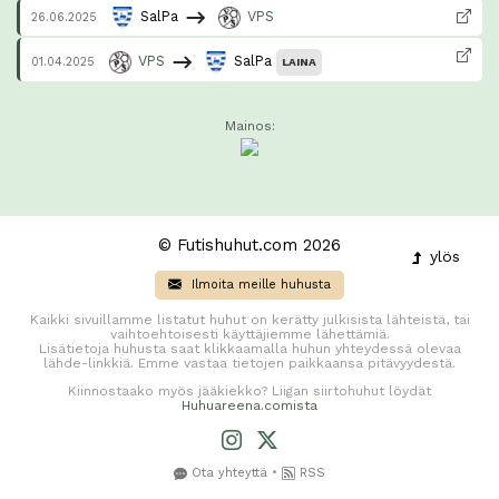
SalPa
VPS
26.06.2025
VPS
SalPa
01.04.2025
LAINA
Mainos:
© Futishuhut.com 2026
ylös
Ilmoita meille huhusta
Kaikki sivuillamme listatut huhut on kerätty julkisista lähteistä, tai
vaihtoehtoisesti käyttäjiemme lähettämiä.
Lisätietoja huhusta saat klikkaamalla huhun yhteydessä olevaa
lähde-linkkiä. Emme vastaa tietojen paikkaansa pitävyydestä.
Kiinnostaako myös jääkiekko? Liigan siirtohuhut löydät
Huhuareena.comista
•
Ota yhteyttä
RSS