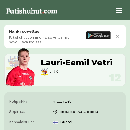
Hanki sovellus
×
Futishuhut.comin oma sovellus nyt
sovelluskaupoissa!
Lauri-Eemil Vetri
JJK
Pelipaikka:
maalivahti
Sopimus:
Ilmoita puuttuvasta tiedosta
Kansalaisuus:
Suomi