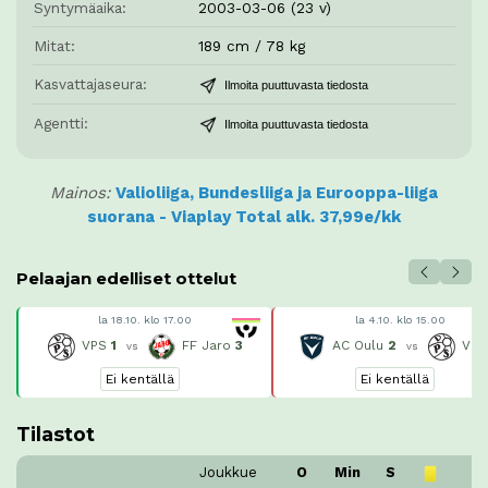
Syntymäaika:
2003-03-06 (23 v)
Mitat:
189 cm / 78 kg
Kasvattajaseura:
Ilmoita puuttuvasta tiedosta
Agentti:
Ilmoita puuttuvasta tiedosta
Mainos:
Valioliiga, Bundesliiga ja Eurooppa-liiga
suorana - Viaplay Total alk. 37,99e/kk
Pelaajan edelliset ottelut
la 18.10. klo 17.00
la 4.10. klo 15.00
VPS
1
FF Jaro
3
AC Oulu
2
VP
vs
vs
Ei kentällä
Ei kentällä
Tilastot
Joukkue
O
Min
S