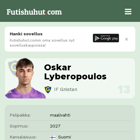
Hanki sovellus
×
Futishuhut.comin oma sovellus nyt
sovelluskaupoissa!
Oskar
Lyberopoulos
IF Gnistan
Pelipaikka:
maalivahti
Sopimus:
2027
Kansalaisuus:
Suomi