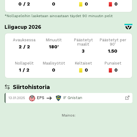
0 / 2
0
0
0
*Nollapeleihin lasketaan ainoastaan täydet 90 minuutin pelit
Liigacup 2026
Avauksessa
Minuutit
Päästetyt
Päästetyt per
maalit
90'
2 / 2
180'
3
1.50
Nollapelit
Maalisyötöt
Keltaiset
Punaiset
1 / 2
0
0
0
Siirtohistoria
EPS
IF Gnistan
13.01.2025
Mainos: