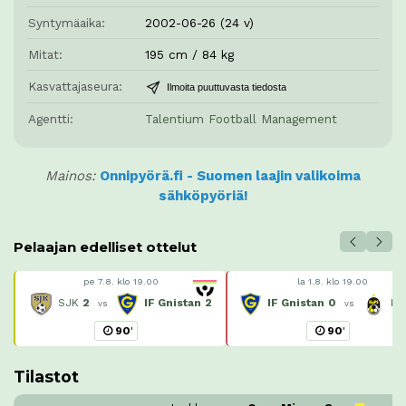
Syntymäaika:
2002-06-26 (24 v)
Mitat:
195 cm / 84 kg
Kasvattajaseura:
Ilmoita puuttuvasta tiedosta
Agentti:
Talentium Football Management
Mainos:
Onnipyörä.fi - Suomen laajin valikoima
sähköpyöriä!
Pelaajan edelliset ottelut
pe 7.8. klo 19.00
la 1.8. klo 19.00
SJK
2
IF Gnistan
2
IF Gnistan
0
Ku
vs
vs
90
'
90
'
Tilastot