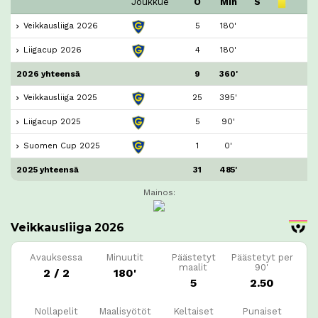
Joukkue
O
Min
S
Veikkausliiga 2026
5
180'
Liigacup 2026
4
180'
2026 yhteensä
9
360'
Veikkausliiga 2025
25
395'
Liigacup 2025
5
90'
Suomen Cup 2025
1
0'
2025 yhteensä
31
485'
Mainos:
Veikkausliiga 2026
Avauksessa
Minuutit
Päästetyt
Päästetyt per
maalit
90'
2 / 2
180'
5
2.50
Nollapelit
Maalisyötöt
Keltaiset
Punaiset