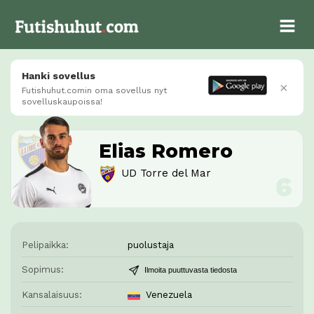
Hanki sovellus
×
Futishuhut.comin oma sovellus nyt
sovelluskaupoissa!
Elias Romero
UD Torre del Mar
Pelipaikka:
puolustaja
Sopimus:
Ilmoita puuttuvasta tiedosta
Kansalaisuus:
Venezuela