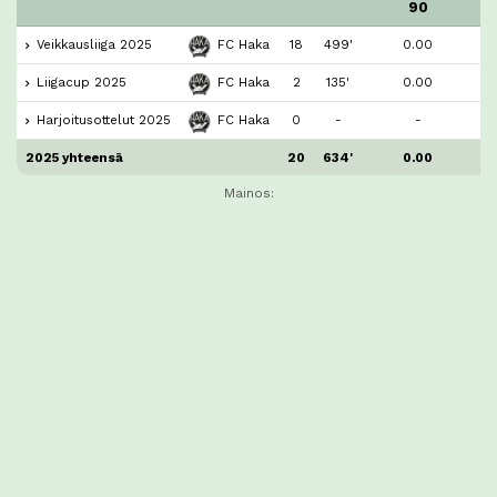
90
Veikkausliiga 2025
FC Haka
18
499'
0.00
2
Liigacup 2025
FC Haka
2
135'
0.00
Harjoitusottelut 2025
FC Haka
0
-
-
2025 yhteensä
20
634'
0.00
2
Mainos: