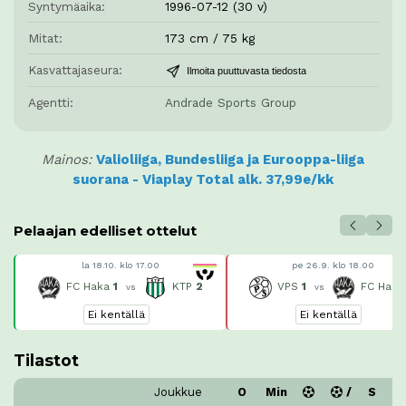
Syntymäaika:
1996-07-12 (30 v)
Mitat:
173 cm / 75 kg
Kasvattajaseura:
Ilmoita puuttuvasta tiedosta
Agentti:
Andrade Sports Group
Mainos:
Valioliiga, Bundesliiga ja Eurooppa-liiga
suorana - Viaplay Total alk. 37,99e/kk
Pelaajan edelliset ottelut
la 18.10. klo 17.00
pe 26.9. klo 18.00
FC Haka
1
KTP
2
VPS
1
FC Hak
vs
vs
Ei kentällä
Ei kentällä
Tilastot
Joukkue
O
Min
/
S