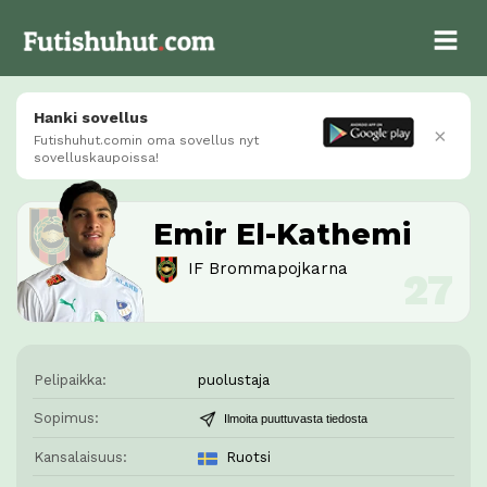
Hanki sovellus
×
Futishuhut.comin oma sovellus nyt
sovelluskaupoissa!
Emir El-Kathemi
IF Brommapojkarna
Pelipaikka:
puolustaja
Sopimus:
Ilmoita puuttuvasta tiedosta
Kansalaisuus:
Ruotsi