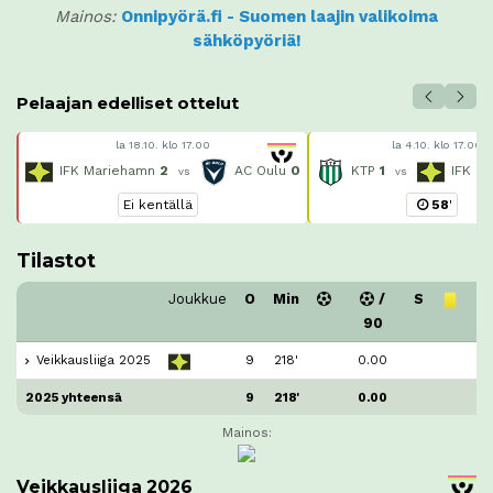
Mainos:
Onnipyörä.fi - Suomen laajin valikoima
sähköpyöriä!
Pelaajan edelliset ottelut
la 18.10. klo 17.00
la 4.10. klo 17.00
IFK Mariehamn
2
AC Oulu
0
KTP
1
IFK M
vs
vs
Ei kentällä
58
'
Tilastot
Joukkue
O
Min
/
S
90
Veikkausliiga 2025
9
218'
0.00
2025 yhteensä
9
218'
0.00
Mainos:
Veikkausliiga 2026