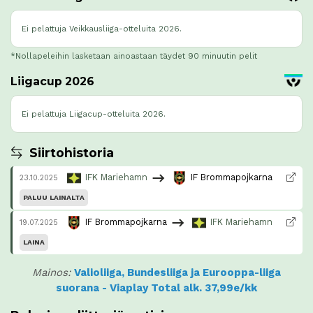
Ei pelattuja Veikkausliiga-otteluita 2026.
*Nollapeleihin lasketaan ainoastaan täydet 90 minuutin pelit
Liigacup 2026
Ei pelattuja Liigacup-otteluita 2026.
Siirtohistoria
IFK Mariehamn
IF Brommapojkarna
23.10.2025
PALUU LAINALTA
IF Brommapojkarna
IFK Mariehamn
19.07.2025
LAINA
Mainos:
Valioliiga, Bundesliiga ja Eurooppa-liiga
suorana - Viaplay Total alk. 37,99e/kk