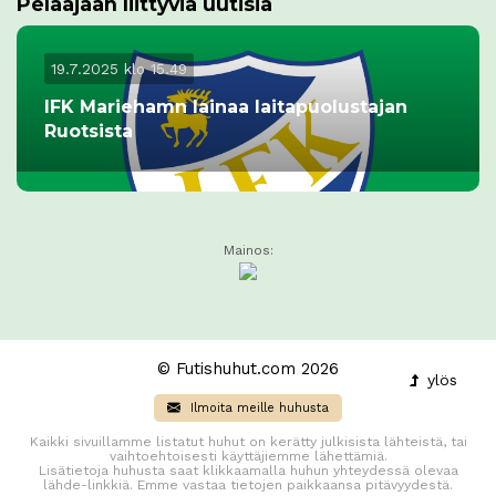
Pelaajaan liittyviä uutisia
19.7.2025 klo 15.49
IFK Mariehamn lainaa laitapuolustajan
Ruotsista
Mainos:
© Futishuhut.com 2026
ylös
Ilmoita meille huhusta
Kaikki sivuillamme listatut huhut on kerätty julkisista lähteistä, tai
vaihtoehtoisesti käyttäjiemme lähettämiä.
Lisätietoja huhusta saat klikkaamalla huhun yhteydessä olevaa
lähde-linkkiä. Emme vastaa tietojen paikkaansa pitävyydestä.