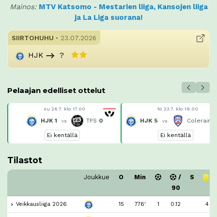
Mainos:
MTV Katsomo - Mestarien liiga, Kansojen liiga
ja La Liga suorana!
SIIRTOHUHU
• 23.07.2026
HJK
?
Pelaajan edelliset ottelut
su 26.7. klo 17.00
to 23.7. klo 19.00
HJK
1
TPS
0
HJK
5
Coleraine
vs
vs
Ei kentällä
Ei kentällä
Tilastot
Joukkue
O
Min
/
S
90
Veikkausliiga 2026
15
776'
1
0.12
4