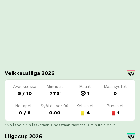
Veikkausliiga 2026
Avauksessa
Minuutit
Maalit
Maalisyötöt
9 / 10
776'
1
0
Nollapelit
Syötöt per 90'
Keltaiset
Punaiset
0 / 8
0.00
4
1
*Nollapeleihin lasketaan ainoastaan täydet 90 minuutin pelit
Liigacup 2026