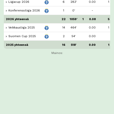
Liigacup 2026
6
283'
0.00
1
Konferenssiliiga 2026
1
0'
-
2026 yhteensä
22
1059'
1
0.08
5
Veikkausliiga 2025
14
464'
0.00
1
Suomen Cup 2025
2
54'
0.00
2025 yhteensä
16
518'
0.00
1
Mainos: