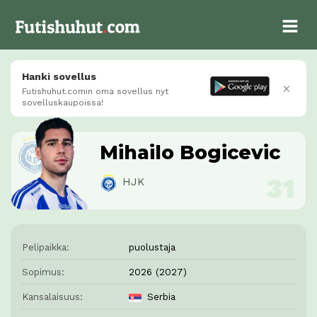
Hanki sovellus
×
Futishuhut.comin oma sovellus nyt
sovelluskaupoissa!
Mihailo Bogicevic
HJK
Pelipaikka:
puolustaja
Sopimus:
2026 (2027)
Kansalaisuus:
Serbia