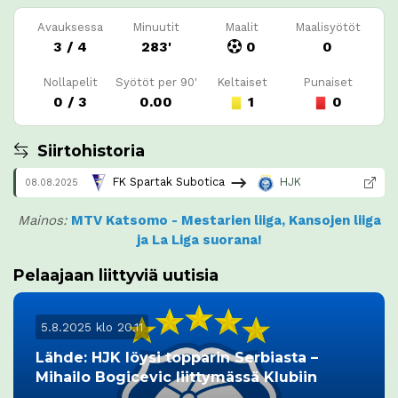
Avauksessa
Minuutit
Maalit
Maalisyötöt
3 / 4
283'
0
0
Nollapelit
Syötöt per 90'
Keltaiset
Punaiset
0 / 3
0.00
1
0
Siirtohistoria
FK Spartak Subotica
HJK
08.08.2025
Mainos:
MTV Katsomo - Mestarien liiga, Kansojen liiga
ja La Liga suorana!
Pelaajaan liittyviä uutisia
5.8.2025 klo 20.11
Lähde: HJK löysi topparin Serbiasta –
Mihailo Bogicevic liittymässä Klubiin