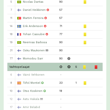
5
Nicolas Dantas
90
7
Daniel Heikkinen
57
11
Martim Ferreira
57
14
Erik Andersson
71
18
Yohan Cassubie
77
19
Neemias Barbosa
90
31
Osku Maukonen
🧤
90
77
Momodou Sarr
90
Vaihtopelaajat
S
6
Väinö Vehkonen
-
8
Tòfol Montiel
33
1
10
Otso Koskinen
19
12
Aatu Hakala
🧤
-
17
Amir Belabid
-