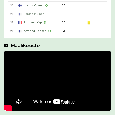
20
Justus Ojanen
33
25
Topias Inkinen
-
27
Romaric Yapi
33
28
Armend Kabashi
13
Maalikooste