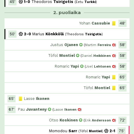
45'
1-0
Theodoros
Tsirigotis
(
Eetu
Turkki
)
2. puoliaika
Yohan
Cassubie
48'
50'
2-0
Marius
Könkkölä
(
Theodoros
Tsirigotis
)
Justus
Ojanen
58'
(
Martim
Ferreira
)
Tòfol
Montiel
58'
(
Daniel
Heikkinen
)
Romaric
Yapi
58'
(
Joel
Lehtonen
)
Romaric
Yapi
65'
Tòfol
Montiel
65'
65'
Lasse
Ikonen
67'
Pau
Juvanteny
(
Lasse
Ikonen
)
Otso
Koskinen
72'
(
Erik
Andersson
)
Momodou
Sarr
2-1
75'
(
Tòfol
Montiel
)