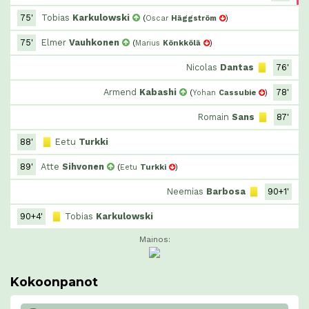
75'
Tobias
Karkulowski
(
Oscar
Häggström
)
75'
Elmer
Vauhkonen
(
Marius
Könkkölä
)
Nicolas
Dantas
76'
Armend
Kabashi
78'
(
Yohan
Cassubie
)
Romain
Sans
87'
88'
Eetu
Turkki
89'
Atte
Sihvonen
(
Eetu
Turkki
)
Neemias
Barbosa
90+1'
90+4'
Tobias
Karkulowski
Mainos:
Kokoonpanot