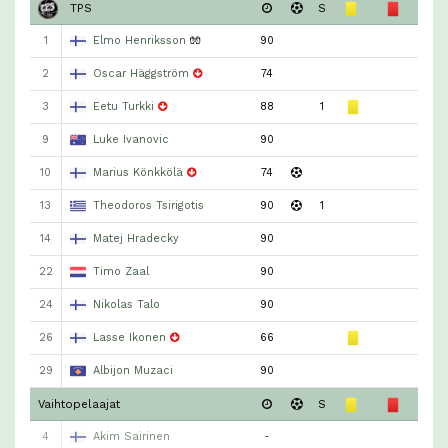
TPS
S
1
Elmo Henriksson
🧤
90
2
Oscar Häggström
74
3
Eetu Turkki
88
1
9
Luke Ivanovic
90
10
Marius Könkkölä
74
13
Theodoros Tsirigotis
90
1
14
Matej Hradecky
90
22
Timo Zaal
90
24
Nikolas Talo
90
26
Lasse Ikonen
66
29
Albijon Muzaci
90
Vaihtopelaajat
S
4
Akim Sairinen
-