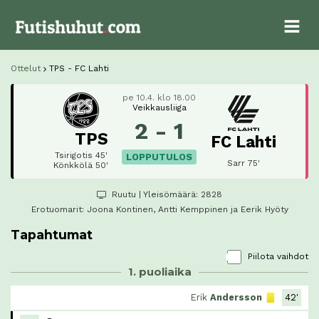
Ottelut
TPS - FC Lahti
pe 10.4. klo 18.00
Veikkausliiga
2 - 1
TPS
FC Lahti
Tsirigotis 45'
LOPPUTULOS
Sarr 75'
Könkkölä 50'
Ruutu
| Yleisömäärä: 2828
Erotuomarit:
Joona Kontinen
, Antti Kemppinen ja Eerik Hyöty
Tapahtumat
Piilota vaihdot
1. puoliaika
Erik
Andersson
42'