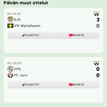
Päivän muut ottelut
klo 19.00
3
SJK
0
IFK Mariehamn
TILASTOT
KOOSTE
klo 20.00
0
VPS
0
FF Jaro
TILASTOT
KOOSTE