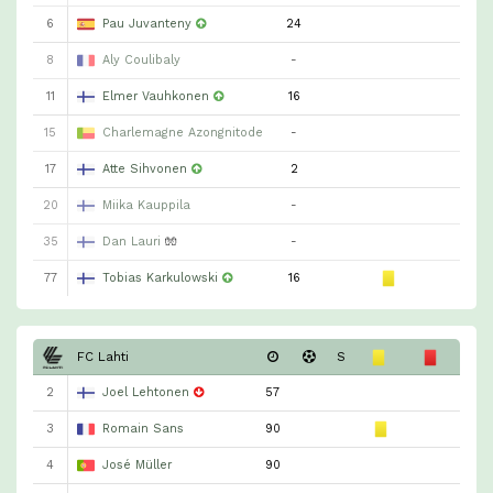
6
Pau Juvanteny
24
8
Aly Coulibaly
-
11
Elmer Vauhkonen
16
15
Charlemagne Azongnitode
-
17
Atte Sihvonen
2
20
Miika Kauppila
-
35
Dan Lauri
🧤
-
77
Tobias Karkulowski
16
FC Lahti
S
2
Joel Lehtonen
57
3
Romain Sans
90
4
José Müller
90