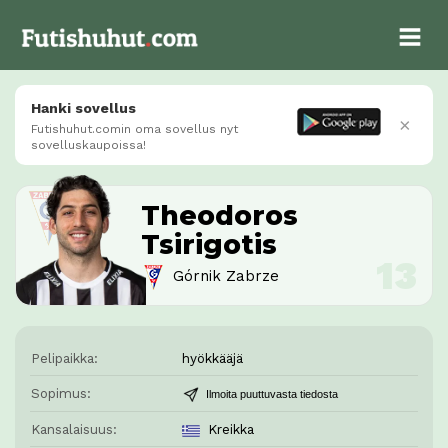
Hanki sovellus
×
Futishuhut.comin oma sovellus nyt
sovelluskaupoissa!
Theodoros
Tsirigotis
Górnik Zabrze
Pelipaikka:
hyökkääjä
Sopimus:
Ilmoita puuttuvasta tiedosta
Kansalaisuus:
Kreikka