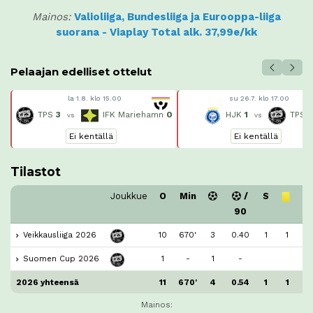
Mainos:
Valioliiga, Bundesliiga ja Eurooppa-liiga
suorana - Viaplay Total alk. 37,99e/kk
Pelaajan edelliset ottelut
la 1.8. klo 15.00
su 26.7. klo 17.00
TPS
3
IFK Mariehamn
0
HJK
1
TPS
vs
vs
Ei kentällä
Ei kentällä
Tilastot
Joukkue
O
Min
/
S
90
Veikkausliiga 2026
10
670'
3
0.40
1
1
Suomen Cup 2026
1
-
1
-
2026 yhteensä
11
670'
4
0.54
1
1
Mainos: