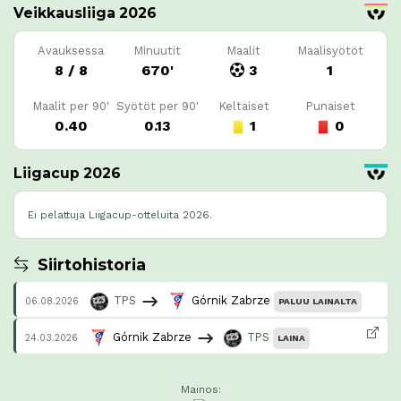
Veikkausliiga 2026
Avauksessa
Minuutit
Maalit
Maalisyötöt
8 / 8
670'
3
1
Maalit per 90'
Syötöt per 90'
Keltaiset
Punaiset
0.40
0.13
1
0
Liigacup 2026
Ei pelattuja Liigacup-otteluita 2026.
Siirtohistoria
TPS
Górnik Zabrze
06.08.2026
PALUU LAINALTA
Górnik Zabrze
TPS
24.03.2026
LAINA
Mainos: