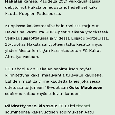
Hakalan
kanssa. Kaudella 2021 Veikkausliigassa
debytoinut Hakala on edustanut edelliset kaksi
kautta Kuopion Palloseuraa.
Kuopiossa kakkosmaalivahdin roolissa torjunut
Hakala sai vastuuta KuPS-pestin aikana yhdeksässä
Veikkausliigaottelussa ja viidessä Liigacup-ottelussa.
25-vuotias Hakala sai vyölleen tältä kesältä myös
yhden Mestarien liigan karsintaottelun FC Kairat
Almatya vastaan.
FC Lahdella on Hakalan sopimuksen myötä
kiinnitettynä kaksi maalivahtia tulevalle kaudelle.
Lahden maalilla viime kaudella lähes jokaisessa
ottelussa torjuneen 18-vuotiaan
Osku Maukosen
sopimus kattaa myös tulevan kauden.
Päivitetty 12.12. klo 11.23
: FC Lahti
tiedotti
solmineensa kaksivuotisen sopimuksen Aatu