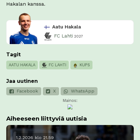
Hakalan kanssa.
Aatu Hakala
FC Lahti
2027
Tagit
AATU HAKALA
FC LAHTI
KUPS
Jaa uutinen
Facebook
X
WhatsApp
Mainos:
Aiheeseen liittyviä uutisia
1.2.2026 klo 21.59