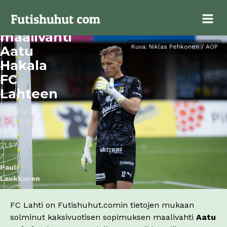
KuPS-
maalivahti
Aatu
Kuva: Niklas Pehkonen / AOP
Hakala
FC
Lahteen
tiistaina
9.12.2025
klo
21.57
/
Pauli
Laukkanen
FC Lahti on Futishuhut.comin tietojen mukaan
solminut kaksivuotisen sopimuksen maalivahti
Aatu