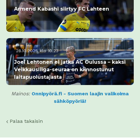
Armend Kabashi siirtyy FC Lahteen
28.10.2025 klo 10.23
Joel Lehtonen ei jatka AC Oulussa – kaksi
Veikkausliiga-seuraa on kiinnostunut
laitapuolustajasta
Mainos:
Onnipyörä.fi - Suomen laajin valikoima
sähköpyöriä!
Palaa takaisin