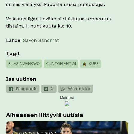
on siis vielä yksi kappale uusia puolustajia.
Veikkausliigan kevään siirtoikkuna umpeutuu
tiistaina 1. huhtikuuta klo 18.
Lähde:
Savon Sanomat
Tagit
SILAS NWANKWO
CLINTON ANTWI
KUPS
Jaa uutinen
Facebook
X
WhatsApp
Mainos:
Aiheeseen liittyviä uutisia
25.6.2026 klo 20.20