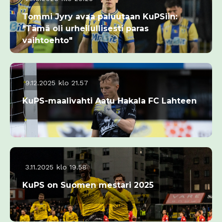
Tommi Jyry avaa paluutaan KuPSiin:
"Tämä oli urheilullisesti paras
vaihtoehto"
9.12.2025 klo 21.57
KuPS-maalivahti Aatu Hakala FC Lahteen
3.11.2025 klo 19.58
KuPS on Suomen mestari 2025