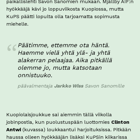
paikallislehti Savon Sanomien mukaan. Mjällby AIF:n
hyökkääjä kävi jo loppuviikosta Kuopiossa, mutta
KuPS päätti lopulta olla tarjoamatta sopimusta
miehelle.
Päätimme, ettemme ota häntä.
Haemme vielä yhtä ylä- ja yhtä
alakerran pelaajaa. Aika pitkällä
olemme jo, mutta katsotaan
onnistuuko.
päävalmentaja
Jarkko Wiss
Savon Sanomille
Kuopiolaisjoukkue sai aiemmin tällä viikolla
jobinpostia, kun puolustuspään luottomies
Clinton
Antwi
(kuvassa) loukkaantui harjoituksissa. Pitkään
haussa olleen hyökkääjän lisäksi KuPSin kiikarissa