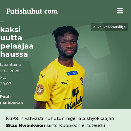
kelvannut
KuPSille
–
kaksi
Kuva: Veikkausliiga
uutta
pelaajaa
haussa
lauantaina
29.3.2025
klo
20.07
/
Pauli
Laukkanen
KuPSiin vahvasti huhutun nigerialaishyökkääjän
Silas Nwankwon
siirto Kuopioon ei toteudu