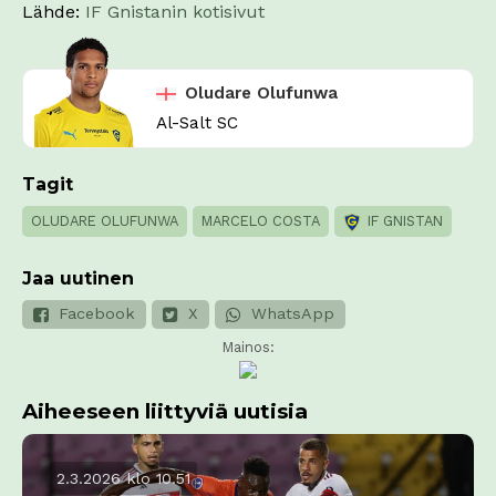
Lähde:
IF Gnistanin kotisivut
Oludare Olufunwa
Al-Salt SC
Tagit
OLUDARE OLUFUNWA
MARCELO COSTA
IF GNISTAN
Jaa uutinen
Facebook
X
WhatsApp
Mainos:
Aiheeseen liittyviä uutisia
2.3.2026 klo 10.51