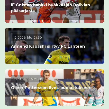
IF Gnistan hankki hyökkääjän Bolivian
pääsarjasta
1.2.2026 klo 21.59
Armend Kabashi siirtyy FC Lahteen
1.12.2025 klo 21.38
Oliver Pettersson Ilves-puolustukseen