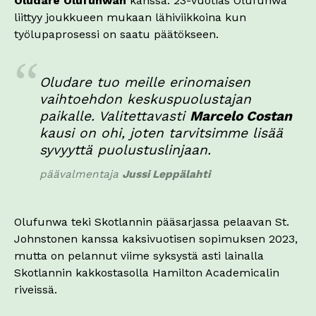
Oludare Olufunwan
kanssa. 23-vuotias Olufunwa
liittyy joukkueen mukaan lähiviikkoina kun
työlupaprosessi on saatu päätökseen.
Oludare tuo meille erinomaisen
vaihtoehdon keskuspuolustajan
paikalle. Valitettavasti
Marcelo Costan
kausi on ohi, joten tarvitsimme lisää
syvyyttä puolustuslinjaan.
päävalmentaja
Jussi Leppälahti
Olufunwa teki Skotlannin pääsarjassa pelaavan St.
Johnstonen kanssa kaksivuotisen sopimuksen 2023,
mutta on pelannut viime syksystä asti lainalla
Skotlannin kakkostasolla Hamilton Academicalin
riveissä.