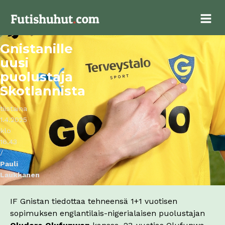
Gnistanille
uusi
puolustaja
Skotlannista
tiistaina
1.4.2025
klo
16.43
/
Pauli
Laukkanen
IF Gnistan tiedottaa tehneensä 1+1 vuotisen
sopimuksen englantilais-nigerialaisen puolustajan