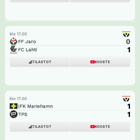
klo 17.00
0
FF Jaro
1
FC Lahti
TILASTOT
KOOSTE
klo 17.00
1
IFK Mariehamn
1
TPS
TILASTOT
KOOSTE