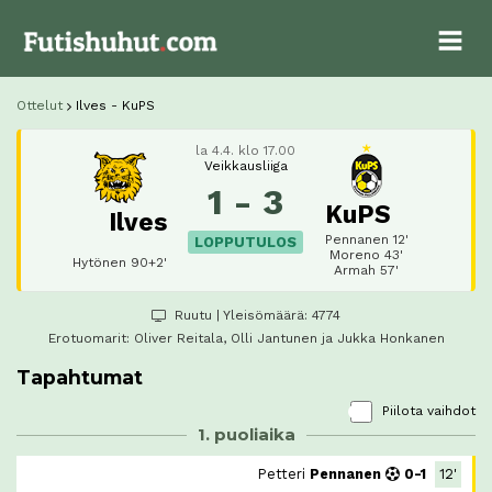
Ottelut
Ilves - KuPS
la 4.4. klo 17.00
Veikkausliiga
1 - 3
KuPS
Ilves
Pennanen 12'
LOPPUTULOS
Moreno 43'
Hytönen 90+2'
Armah 57'
Ruutu
| Yleisömäärä: 4774
Erotuomarit:
Oliver Reitala
, Olli Jantunen ja Jukka Honkanen
Tapahtumat
Piilota vaihdot
1. puoliaika
Petteri
Pennanen
0-1
12'