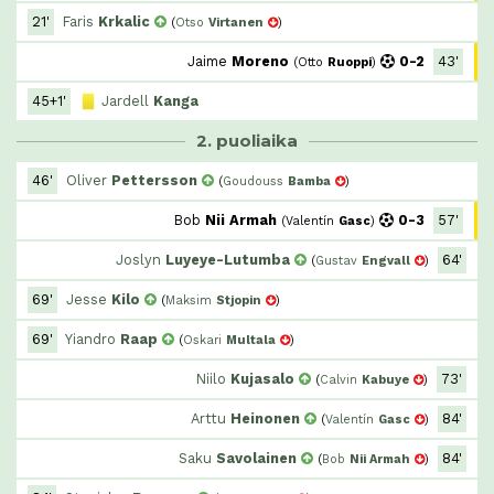
21'
Faris
Krkalic
(
Otso
Virtanen
)
Jaime
Moreno
0-2
43'
(
Otto
Ruoppi
)
45+1'
Jardell
Kanga
2. puoliaika
46'
Oliver
Pettersson
(
Goudouss
Bamba
)
Bob
Nii Armah
0-3
57'
(
Valentín
Gasc
)
Joslyn
Luyeye-Lutumba
64'
(
Gustav
Engvall
)
69'
Jesse
Kilo
(
Maksim
Stjopin
)
69'
Yiandro
Raap
(
Oskari
Multala
)
Niilo
Kujasalo
73'
(
Calvin
Kabuye
)
Arttu
Heinonen
84'
(
Valentín
Gasc
)
Saku
Savolainen
84'
(
Bob
Nii Armah
)