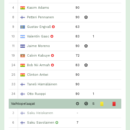
4
Kasim Adams
90
8
Petteri Pennanen
90
9
Gustav Engvall
63
10
Valentín Gasc
83
1
11
Jaime Moreno
90
19
Calvin Kabuye
72
24
Bob Nii Armah
83
25
Clinton Antwi
90
33
Taneli Hämäläinen
90
34
Otto Ruoppi
90
1
Vaihtopelaajat
S
3
Saku Heiskanen
-
6
Saku Savolainen
7