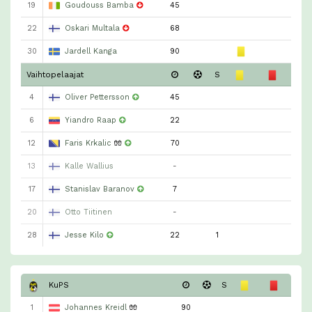
19
Goudouss Bamba
45
22
Oskari Multala
68
30
Jardell Kanga
90
Vaihtopelaajat
S
4
Oliver Pettersson
45
6
Yiandro Raap
22
12
Faris Krkalic
🧤
70
13
Kalle Wallius
-
17
Stanislav Baranov
7
20
Otto Tiitinen
-
28
Jesse Kilo
22
1
KuPS
S
1
Johannes Kreidl
🧤
90