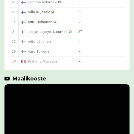
12
Hemmo Riihimäki
🧤
-
13
Niilo Kujasalo
18
17
Arttu Heinonen
7
21
Joslyn Luyeye-Lutumba
27
23
Arttu Lötjönen
-
26
Aaro Toivonen
-
28
Brahima Magassa
-
Maalikooste