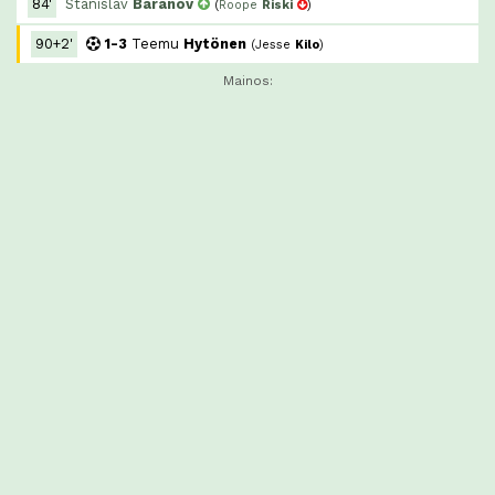
84'
Stanislav
Baranov
(
Roope
Riski
)
90+2'
1-3
Teemu
Hytönen
(
Jesse
Kilo
)
Mainos: