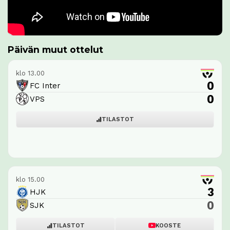
Päivän muut ottelut
klo 13.00
0
FC Inter
0
VPS
TILASTOT
klo 15.00
3
HJK
0
SJK
TILASTOT
KOOSTE