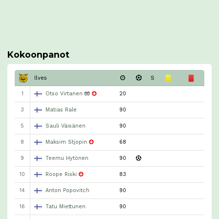
Kokoonpanot
Ilves
S
1
Otso Virtanen
🧤
20
3
Matias Rale
90
5
Sauli Väisänen
90
8
Maksim Stjopin
68
9
Teemu Hytönen
90
10
Roope Riski
83
14
Anton Popovitch
90
16
Tatu Miettunen
90