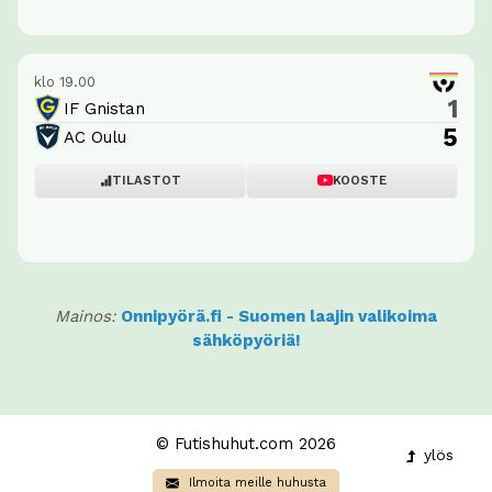
klo 19.00
1
IF Gnistan
5
AC Oulu
TILASTOT
KOOSTE
Mainos:
Onnipyörä.fi - Suomen laajin valikoima
sähköpyöriä!
© Futishuhut.com 2026
ylös
Ilmoita meille huhusta