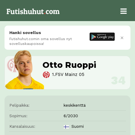
Hanki sovellus
×
Futishuhut.comin oma sovellus nyt
sovelluskaupoissa!
Otto Ruoppi
1.FSV Mainz 05
Pelipaikka:
keskikenttä
Sopimus:
6/2030
Kansalaisuus:
Suomi