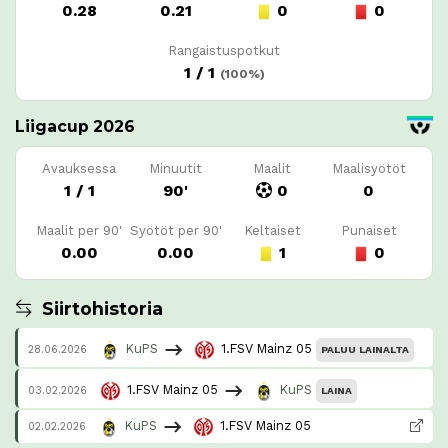
0.28
0.21
0
0
Rangaistuspotkut
1 / 1
(100%)
Liigacup 2026
Avauksessa
Minuutit
Maalit
Maalisyötöt
1 / 1
90'
0
0
Maalit per 90'
Syötöt per 90'
Keltaiset
Punaiset
0.00
0.00
1
0
Siirtohistoria
KuPS
1.FSV Mainz 05
28.06.2026
PALUU LAINALTA
1.FSV Mainz 05
KuPS
03.02.2026
LAINA
KuPS
1.FSV Mainz 05
02.02.2026