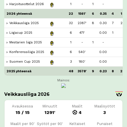
Harjoitusottelut 2026
1
-
1
-
2026 yhteensä
22
1561'
6
0.35
4
1
Veikkausliiga 2025
32
2387'
8
0.30
7
2
Liigacup 2025
6
471'
0.00
1
Mestarien liiga 2025
1
-
1
-
Konferenssiliiga 2025
6
540'
0.00
Suomen Cup 2025
3
180'
0.00
2025 yhteensä
48
3578'
9
0.23
8
2
Mainos:
Veikkausliiga 2026
Avauksessa
Minuutit
Maalit
Maalisyötöt
15 / 15
1291'
4
3
Maalit per 90'
Syötöt per 90'
Keltaiset
Punaiset