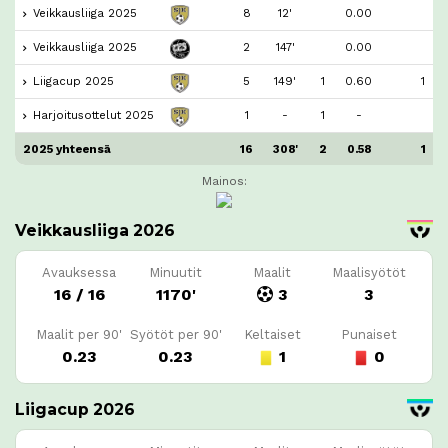
Veikkausliiga 2025
8
12'
0.00
Veikkausliiga 2025
2
147'
0.00
Liigacup 2025
5
149'
1
0.60
1
Harjoitusottelut 2025
1
-
1
-
2025 yhteensä
16
308'
2
0.58
1
Mainos:
Veikkausliiga 2026
Avauksessa
Minuutit
Maalit
Maalisyötöt
16 / 16
1170'
3
3
Maalit per 90'
Syötöt per 90'
Keltaiset
Punaiset
0.23
0.23
1
0
Liigacup 2026