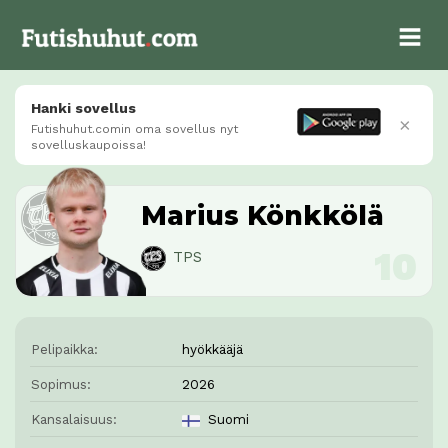
Hanki sovellus
×
Futishuhut.comin oma sovellus nyt
sovelluskaupoissa!
Marius Könkkölä
TPS
Pelipaikka:
hyökkääjä
Sopimus:
2026
Kansalaisuus:
Suomi