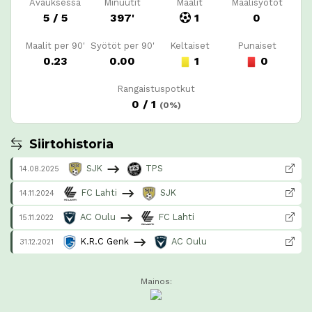
Avauksessa
Minuutit
Maalit
Maalisyötöt
5 / 5
397'
1
0
Maalit per 90'
Syötöt per 90'
Keltaiset
Punaiset
0.23
0.00
1
0
Rangaistuspotkut
0 / 1
(0%)
Siirtohistoria
SJK
TPS
14.08.2025
FC Lahti
SJK
14.11.2024
AC Oulu
FC Lahti
15.11.2022
K.R.C Genk
AC Oulu
31.12.2021
Mainos: