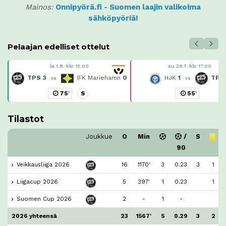
Mainos:
Onnipyörä.fi - Suomen laajin valikoima
sähköpyöriä!
Pelaajan edelliset ottelut
la 1.8. klo 15.00
su 26.7. klo 17.00
TPS
3
IFK Mariehamn
0
HJK
1
TPS
vs
vs
75
'
S
55
'
Tilastot
Joukkue
O
Min
/
S
90
Veikkausliiga 2026
16
1170'
3
0.23
3
1
Liigacup 2026
5
397'
1
0.23
1
Suomen Cup 2026
2
-
1
-
2026 yhteensä
23
1567'
5
0.29
3
2