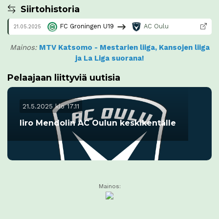
Siirtohistoria
FC Groningen U19
AC Oulu
21.05.2025
Mainos:
MTV Katsomo - Mestarien liiga, Kansojen liiga
ja La Liga suorana!
Pelaajaan liittyviä uutisia
21.5.2025 klo 17.11
Iiro Mendolin AC Oulun keskikentälle
Mainos: