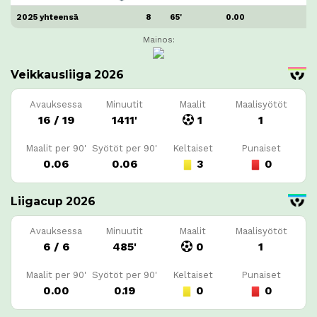
2025 yhteensä
8
65'
0.00
Mainos:
Veikkausliiga 2026
Avauksessa
Minuutit
Maalit
Maalisyötöt
16 / 19
1411'
1
1
Maalit per 90'
Syötöt per 90'
Keltaiset
Punaiset
0.06
0.06
3
0
Liigacup 2026
Avauksessa
Minuutit
Maalit
Maalisyötöt
6 / 6
485'
0
1
Maalit per 90'
Syötöt per 90'
Keltaiset
Punaiset
0.00
0.19
0
0