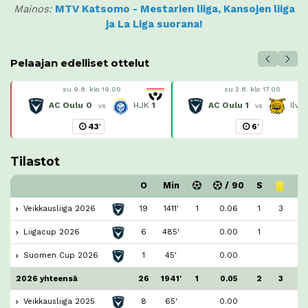
Mainos:
MTV Katsomo - Mestarien liiga, Kansojen liiga
ja La Liga suorana!
Pelaajan edelliset ottelut
su 9.8. klo 19.00
su 2.8. klo 17.00
AC Oulu
0
HJK
1
AC Oulu
1
Ilve
vs
vs
43
'
6
'
Tilastot
O
Min
/ 90
S
Veikkausliiga 2026
19
1411'
1
0.06
1
3
Liigacup 2026
6
485'
0.00
1
Suomen Cup 2026
1
45'
0.00
2026 yhteensä
26
1941'
1
0.05
2
3
Veikkausliiga 2025
8
65'
0.00