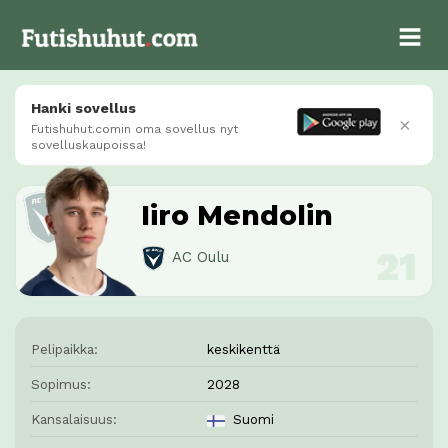
Hanki sovellus
×
Futishuhut.comin oma sovellus nyt
sovelluskaupoissa!
Iiro Mendolin
AC Oulu
Pelipaikka:
keskikenttä
Sopimus:
2028
Kansalaisuus:
Suomi