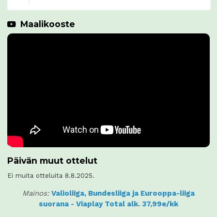
Maalikooste
Päivän muut ottelut
Ei muita otteluita 8.8.2025.
Mainos:
Valioliiga, Bundesliiga ja Eurooppa-liiga
suorana - Viaplay Total alk. 37,99e/kk