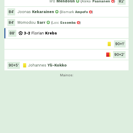
Iiro
Mendolin
82'
(
Aleksi
Paananen
)
84'
Joonas
Kekarainen
(
Bismark
Ampofo
)
84'
Momodou
Sarr
(
Loic
Essomba
)
88'
3-2
Florian
Krebs
90+1'
90+2'
90+5'
Johannes
Yli-Kokko
Mainos: