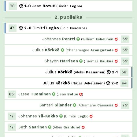
28'
1-0
Jean
Botué
(
Dimitri
Legbo
)
2. puoliaika
47'
2-0
Dimitri
Legbo
(
Loic
Essomba
)
Johannes
Pentti
55'
(
William
Eskelinen
)
Julius
Körkkö
55'
(
Charlemagne
Azongnitode
)
Shayon
Harrison
55'
(
Tuomas
Kaukua
)
Julius
Körkkö
2-1
58'
(
Aleksi
Paananen
)
Julius
Körkkö
2-2
64'
(
Niklas
Jokelainen
)
65'
Jasse
Tuominen
(
Jean
Botué
)
Santeri
Silander
75'
(
Adramane
Cassamá
)
77'
Johannes
Yli-Kokko
(
Dimitri
Legbo
)
77'
Seth
Saarinen
(
Albin
Granlund
)