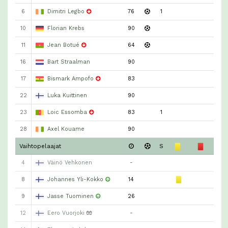
6
Dimitri Legbo
76
1
10
Florian Krebs
90
11
Jean Botué
64
16
Bart Straalman
90
17
Bismark Ampofo
83
22
Luka Kuittinen
90
23
Loic Essomba
83
1
28
Axel Kouame
90
Vaihtopelaajat
S
4
Väinö Vehkonen
-
8
Johannes Yli-Kokko
14
9
Jasse Tuominen
26
12
Eero Vuorjoki
🧤
-