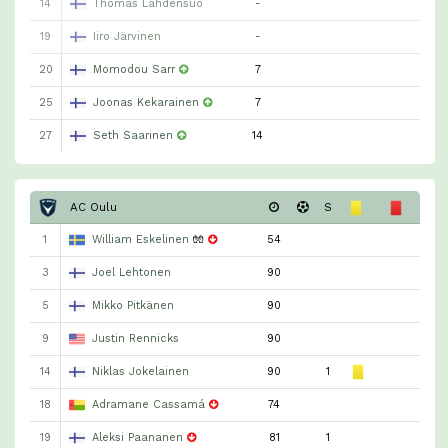
14
Thomas Lahdensuo
-
19
Iiro Järvinen
-
20
Momodou Sarr
7
25
Joonas Kekarainen
7
27
Seth Saarinen
14
AC Oulu
S
1
William Eskelinen
🧤
54
3
Joel Lehtonen
90
5
Mikko Pitkänen
90
9
Justin Rennicks
90
14
Niklas Jokelainen
90
1
18
Adramane Cassamá
74
19
Aleksi Paananen
81
1