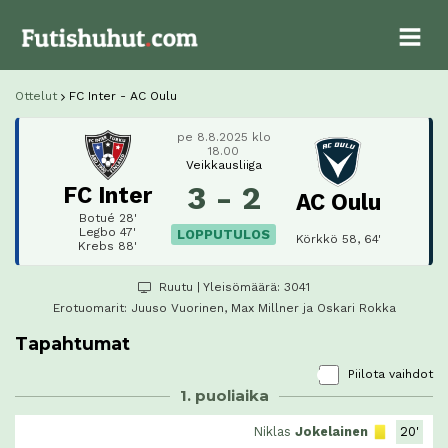
Ottelut
FC Inter - AC Oulu
pe 8.8.2025 klo
18.00
Veikkausliiga
3 - 2
FC Inter
AC Oulu
Botué 28'
Legbo 47'
LOPPUTULOS
Körkkö 58, 64'
Krebs 88'
Ruutu
| Yleisömäärä: 3041
Erotuomarit:
Juuso Vuorinen
, Max Millner ja Oskari Rokka
Tapahtumat
Piilota vaihdot
1. puoliaika
Niklas
Jokelainen
20'