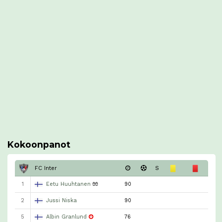
Kokoonpanot
FC Inter
S
1
Eetu Huuhtanen
🧤
90
2
Jussi Niska
90
5
Albin Granlund
76