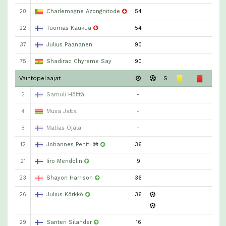
20
Charlemagne Azongnitode
54
22
Tuomas Kaukua
54
37
Julius Paananen
90
75
Shadirac Chyreme Say
90
Vaihtopelaajat
S
2
Samuli Hölttä
-
4
Musa Jatta
-
8
Matias Ojala
-
12
Johannes Pentti
🧤
36
21
Iiro Mendolin
9
23
Shayon Harrison
36
26
Julius Körkkö
36
29
Santeri Silander
16