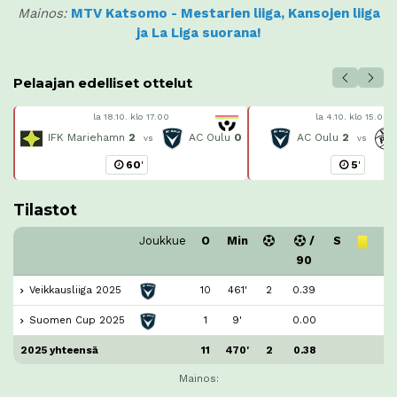
Mainos:
MTV Katsomo - Mestarien liiga, Kansojen liiga
ja La Liga suorana!
Pelaajan edelliset ottelut
la 18.10. klo 17.00
la 4.10. klo 15.00
IFK Mariehamn
2
AC Oulu
0
AC Oulu
2
vs
vs
60
'
5
'
Tilastot
Joukkue
O
Min
/
S
90
Veikkausliiga 2025
10
461'
2
0.39
Suomen Cup 2025
1
9'
0.00
2025 yhteensä
11
470'
2
0.38
Mainos: