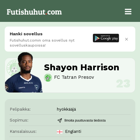
Hanki sovellus
×
Futishuhut.comin oma sovellus nyt
sovelluskaupoissa!
Shayon Harrison
FC Tatran Presov
Pelipaikka:
hyökkääjä
Sopimus:
Ilmoita puuttuvasta tiedosta
Kansalaisuus:
Englanti