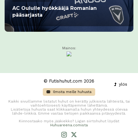
AC Oululle hyökkääjä Romanian
pääsarjasta
Mainos:
© Futishuhut.com 2026
ylös
Ilmoita meille huhusta
Kaikki sivuillamme listatut huhut on kerätty julkisista lähteistä, tai
vaihtoehtoisesti käyttäjiemme lähettämiä.
Lisätietoja huhusta saat klikkaamalla huhun yhteydessä olevaa
lähde-linkkiä. Emme vastaa tietojen paikkaansa pitävyydestä.
Kiinnostaako myös jääkiekko? Liigan siirtohuhut löydät
Huhuareena.comista