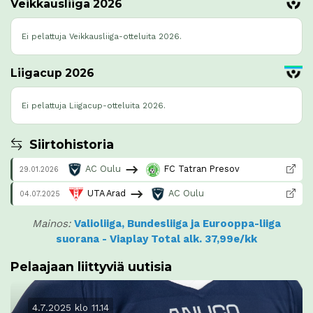
Veikkausliiga 2026
Ei pelattuja Veikkausliiga-otteluita 2026.
Liigacup 2026
Ei pelattuja Liigacup-otteluita 2026.
Siirtohistoria
AC Oulu
FC Tatran Presov
29.01.2026
UTA Arad
AC Oulu
04.07.2025
Mainos:
Valioliiga, Bundesliiga ja Eurooppa-liiga
suorana - Viaplay Total alk. 37,99e/kk
Pelaajaan liittyviä uutisia
4.7.2025 klo 11.14