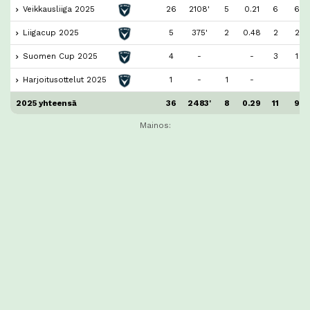
Veikkausliiga 2025
26
2108'
5
0.21
6
6
Liigacup 2025
5
375'
2
0.48
2
2
Suomen Cup 2025
4
-
-
3
1
Harjoitusottelut 2025
1
-
1
-
2025 yhteensä
36
2483'
8
0.29
11
9
Mainos: