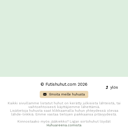
© Futishuhut.com 2026
ylös
Ilmoita meille huhusta
Kaikki sivuillamme listatut huhut on kerätty julkisista lähteistä, tai
vaihtoehtoisesti käyttäjiemme lähettämiä.
Lisätietoja huhusta saat klikkaamalla huhun yhteydessä olevaa
lähde-linkkiä. Emme vastaa tietojen paikkaansa pitävyydestä.
Kiinnostaako myös jääkiekko? Liigan siirtohuhut löydät
Huhuareena.comista