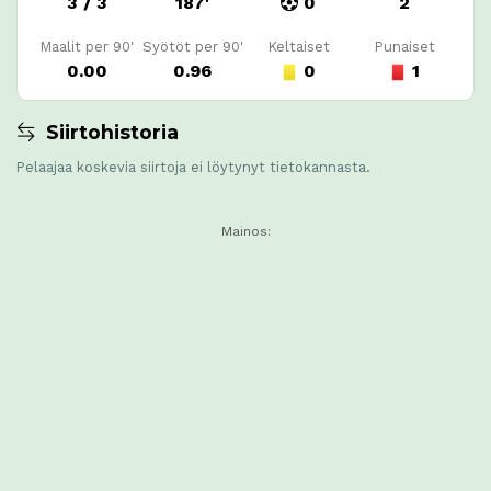
3 / 3
187'
0
2
Maalit per 90'
Syötöt per 90'
Keltaiset
Punaiset
0.00
0.96
0
1
Siirtohistoria
Pelaajaa koskevia siirtoja ei löytynyt tietokannasta.
Mainos: