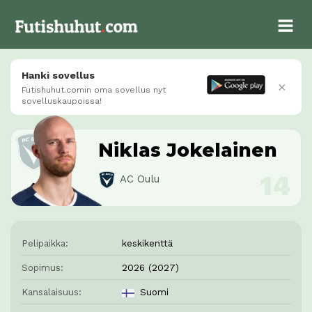
Hanki sovellus
×
Futishuhut.comin oma sovellus nyt
sovelluskaupoissa!
Niklas Jokelainen
AC Oulu
Pelipaikka:
keskikenttä
Sopimus:
2026 (2027)
Kansalaisuus:
Suomi