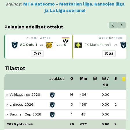
Mainos:
MTV Katsomo - Mestarien liiga, Kansojen liiga
ja La Liga suorana!
Pelaajan edelliset ottelut
su 2.8. klo 17.00
la 25.7. klo 16.30
AC Oulu
1
Ilves
0
IFK Mariehamn
1
vs
vs
17
'
28
'
Tilastot
Joukkue
O
Min
/
S
90
Veikkausliiga 2026
16
406'
0.00
Liigacup 2026
3
166'
0.00
2
Suomen Cup 2026
1
45'
0.00
2026 yhteensä
20
617'
0.00
2