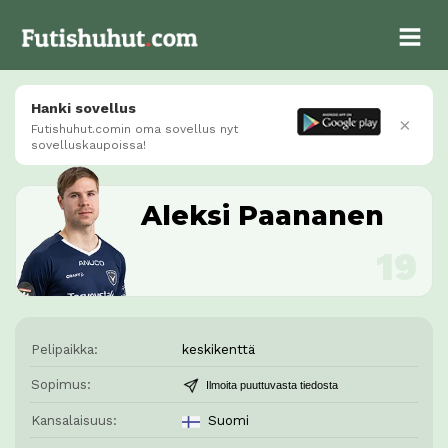
Hanki sovellus
×
Futishuhut.comin oma sovellus nyt
sovelluskaupoissa!
Aleksi Paananen
Pelipaikka:
keskikenttä
Sopimus:
Ilmoita puuttuvasta tiedosta
Kansalaisuus:
Suomi