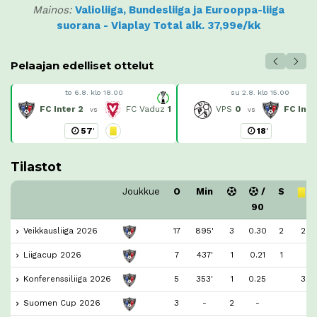
Mainos:
Valioliiga, Bundesliiga ja Eurooppa-liiga
suorana - Viaplay Total alk. 37,99e/kk
Pelaajan edelliset ottelut
to 6.8. klo 18.00
su 2.8. klo 15.00
FC Inter
2
FC Vaduz
1
VPS
0
FC Inte
vs
vs
57
'
18
'
Tilastot
Joukkue
O
Min
/
S
90
Veikkausliiga 2026
17
895'
3
0.30
2
2
Liigacup 2026
7
437'
1
0.21
1
Konferenssiliiga 2026
5
353'
1
0.25
3
Suomen Cup 2026
3
-
2
-