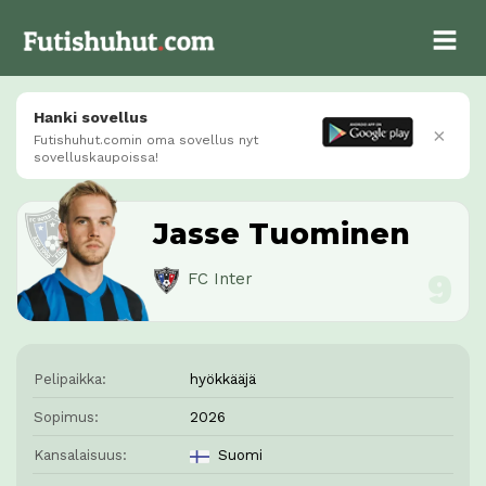
Hanki sovellus
×
Futishuhut.comin oma sovellus nyt
sovelluskaupoissa!
Jasse Tuominen
FC Inter
Pelipaikka:
hyökkääjä
Sopimus:
2026
Kansalaisuus:
Suomi