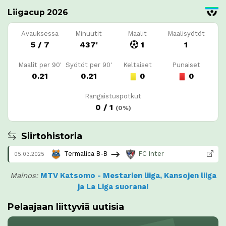
Liigacup 2026
Avauksessa
Minuutit
Maalit
Maalisyötöt
5 / 7
437'
1
1
Maalit per 90'
Syötöt per 90'
Keltaiset
Punaiset
0.21
0.21
0
0
Rangaistuspotkut
0 / 1
(0%)
Siirtohistoria
Termalica B-B
FC Inter
05.03.2025
Mainos:
MTV Katsomo - Mestarien liiga, Kansojen liiga
ja La Liga suorana!
Pelaajaan liittyviä uutisia