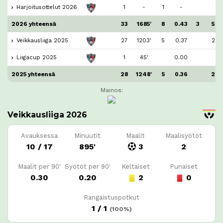
Harjoitusottelut 2026
1
-
1
-
2026 yhteensä
33
1685'
8
0.43
3
5
Veikkausliiga 2025
27
1203'
5
0.37
2
Liigacup 2025
1
45'
0.00
2025 yhteensä
28
1248'
5
0.36
2
Mainos:
Veikkausliiga 2026
Avauksessa
Minuutit
Maalit
Maalisyötöt
10 / 17
895'
3
2
Maalit per 90'
Syötöt per 90'
Keltaiset
Punaiset
0.30
0.20
2
0
Rangaistuspotkut
1 / 1
(100%)