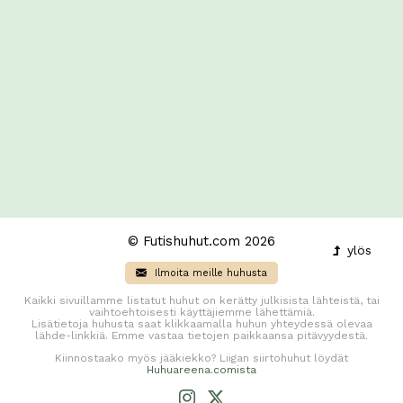
© Futishuhut.com 2026
ylös
Ilmoita meille huhusta
Kaikki sivuillamme listatut huhut on kerätty julkisista lähteistä, tai
vaihtoehtoisesti käyttäjiemme lähettämiä.
Lisätietoja huhusta saat klikkaamalla huhun yhteydessä olevaa
lähde-linkkiä. Emme vastaa tietojen paikkaansa pitävyydestä.
Kiinnostaako myös jääkiekko? Liigan siirtohuhut löydät
Huhuareena.comista