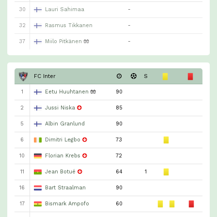
30
Lauri Sahimaa
-
32
Rasmus Tikkanen
-
37
Miilo Pitkänen
🧤
-
FC Inter
S
1
Eetu Huuhtanen
🧤
90
2
Jussi Niska
85
5
Albin Granlund
90
6
Dimitri Legbo
73
10
Florian Krebs
72
11
Jean Botué
64
1
16
Bart Straalman
90
17
Bismark Ampofo
60