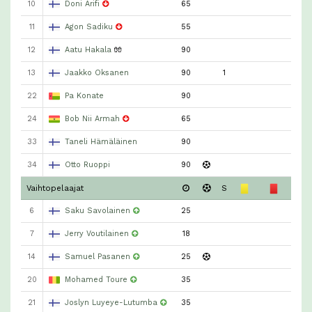
10
Doni Arifi
65
11
Agon Sadiku
55
12
Aatu Hakala
🧤
90
13
Jaakko Oksanen
90
1
22
Pa Konate
90
24
Bob Nii Armah
65
33
Taneli Hämäläinen
90
34
Otto Ruoppi
90
Vaihtopelaajat
S
6
Saku Savolainen
25
7
Jerry Voutilainen
18
14
Samuel Pasanen
25
20
Mohamed Toure
35
21
Joslyn Luyeye-Lutumba
35