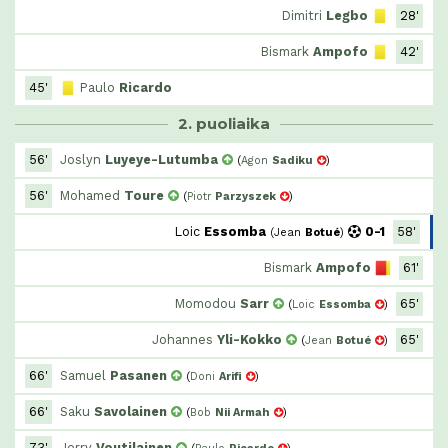
Dimitri
Legbo
28'
Bismark
Ampofo
42'
45'
Paulo
Ricardo
2. puoliaika
56'
Joslyn
Luyeye-Lutumba
(
Agon
Sadiku
)
56'
Mohamed
Toure
(
Piotr
Parzyszek
)
Loic
Essomba
0-1
58'
(
Jean
Botué
)
Bismark
Ampofo
61'
Momodou
Sarr
65'
(
Loic
Essomba
)
Johannes
Yli-Kokko
65'
(
Jean
Botué
)
66'
Samuel
Pasanen
(
Doni
Arifi
)
66'
Saku
Savolainen
(
Bob
Nii Armah
)
73'
Jerry
Voutilainen