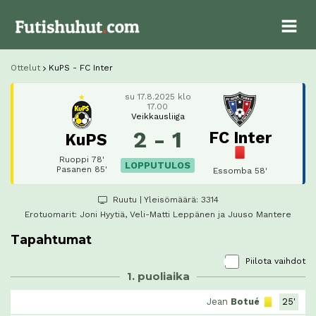
Ottelut
KuPS - FC Inter
su 17.8.2025 klo
17.00
Veikkausliiga
2 - 1
FC Inter
KuPS
Ruoppi 78'
LOPPUTULOS
Pasanen 85'
Essomba 58'
Ruutu
| Yleisömäärä: 3314
Erotuomarit:
Joni Hyytiä
, Veli-Matti Leppänen ja Juuso Mantere
Tapahtumat
Piilota vaihdot
1. puoliaika
Jean
Botué
25'