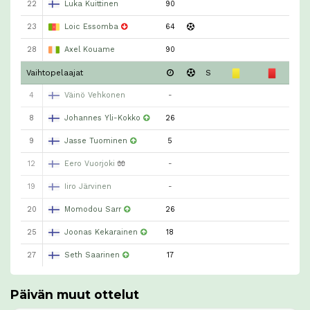
22
Luka Kuittinen
90
23
Loic Essomba
64
28
Axel Kouame
90
Vaihtopelaajat
S
4
Väinö Vehkonen
-
8
Johannes Yli-Kokko
26
9
Jasse Tuominen
5
12
Eero Vuorjoki
🧤
-
19
Iiro Järvinen
-
20
Momodou Sarr
26
25
Joonas Kekarainen
18
27
Seth Saarinen
17
Päivän muut ottelut