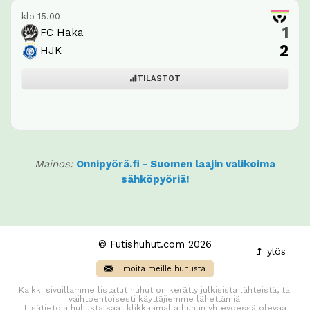
klo 15.00
1
FC Haka
2
HJK
TILASTOT
Mainos:
Onnipyörä.fi - Suomen laajin valikoima
sähköpyöriä!
© Futishuhut.com 2026
ylös
Ilmoita meille huhusta
Kaikki sivuillamme listatut huhut on kerätty julkisista lähteistä, tai
vaihtoehtoisesti käyttäjiemme lähettämiä.
Lisätietoja huhusta saat klikkaamalla huhun yhteydessä olevaa