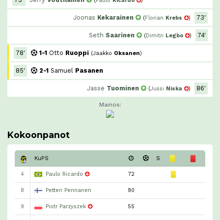
(
Paulo
Ricardo
)
Joonas
Kekarainen
73'
(
Florian
Krebs
)
Seth
Saarinen
74'
(
Dimitri
Legbo
)
78'
1-1
Otto
Ruoppi
(
Jaakko
Oksanen
)
85'
2-1
Samuel
Pasanen
Jasse
Tuominen
86'
(
Jussi
Niska
)
Mainos:
Kokoonpanot
KuPS
S
4
Paulo Ricardo
72
8
Petteri Pennanen
90
9
Piotr Parzyszek
55