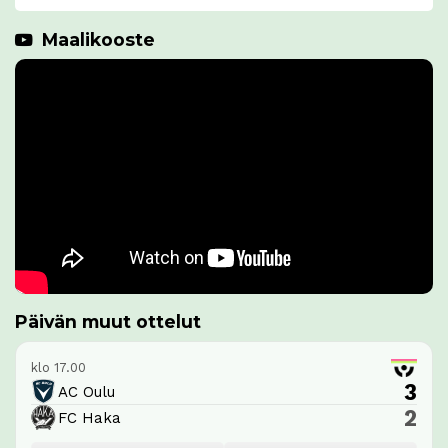
Maalikooste
Päivän muut ottelut
klo 17.00
3
AC Oulu
2
FC Haka