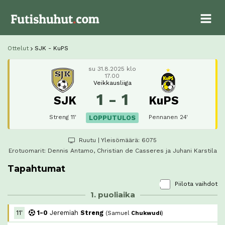
Ottelut
SJK - KuPS
su 31.8.2025 klo
17.00
Veikkausliiga
1 - 1
SJK
KuPS
Streng 11'
Pennanen 24'
LOPPUTULOS
Ruutu
| Yleisömäärä: 6075
Erotuomarit:
Dennis Antamo
, Christian de Casseres ja Juhani Karstila
Tapahtumat
Piilota vaihdot
1. puoliaika
11'
1-0
Jeremiah
Streng
(
Samuel
Chukwudi
)