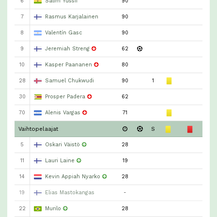
6
Salim Yussif
90
7
Rasmus Karjalainen
90
8
Valentín Gasc
90
9
Jeremiah Streng
62
10
Kasper Paananen
80
28
Samuel Chukwudi
90
1
30
Prosper Padera
62
70
Alenis Vargas
71
Vaihtopelaajat
S
5
Oskari Väistö
28
11
Lauri Laine
19
14
Kevin Appiah Nyarko
28
19
Elias Mastokangas
-
22
Murilo
28