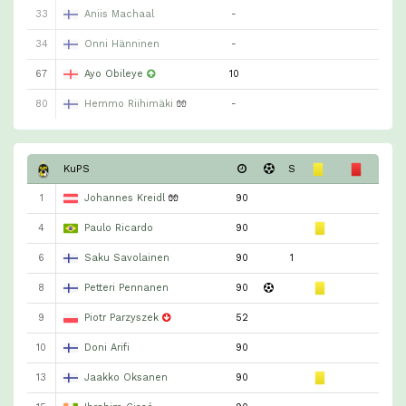
33
Aniis Machaal
-
34
Onni Hänninen
-
67
Ayo Obileye
10
80
Hemmo Riihimäki
🧤
-
KuPS
S
1
Johannes Kreidl
🧤
90
4
Paulo Ricardo
90
6
Saku Savolainen
90
1
8
Petteri Pennanen
90
9
Piotr Parzyszek
52
10
Doni Arifi
90
13
Jaakko Oksanen
90