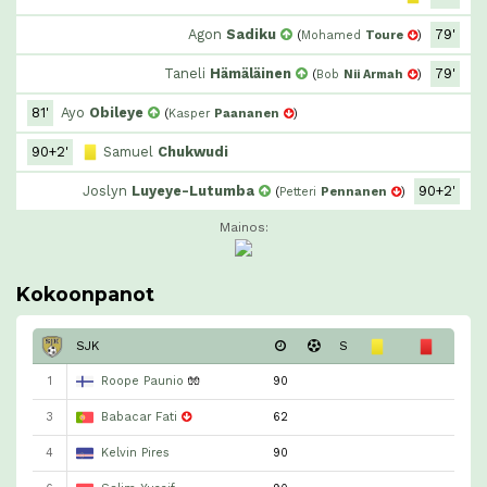
Agon
Sadiku
79'
(
Mohamed
Toure
)
Taneli
Hämäläinen
79'
(
Bob
Nii Armah
)
81'
Ayo
Obileye
(
Kasper
Paananen
)
90+2'
Samuel
Chukwudi
Joslyn
Luyeye-Lutumba
90+2'
(
Petteri
Pennanen
)
Mainos:
Kokoonpanot
SJK
S
1
Roope Paunio
🧤
90
3
Babacar Fati
62
4
Kelvin Pires
90