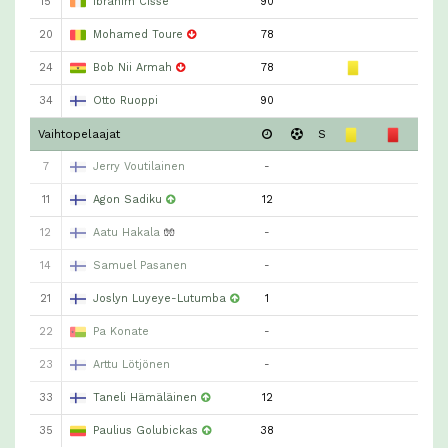
15
Ibrahim Cissé
90
20
Mohamed Toure
78
24
Bob Nii Armah
78
34
Otto Ruoppi
90
Vaihtopelaajat
S
7
Jerry Voutilainen
-
11
Agon Sadiku
12
12
Aatu Hakala
🧤
-
14
Samuel Pasanen
-
21
Joslyn Luyeye-Lutumba
1
22
Pa Konate
-
23
Arttu Lötjönen
-
33
Taneli Hämäläinen
12
35
Paulius Golubickas
38