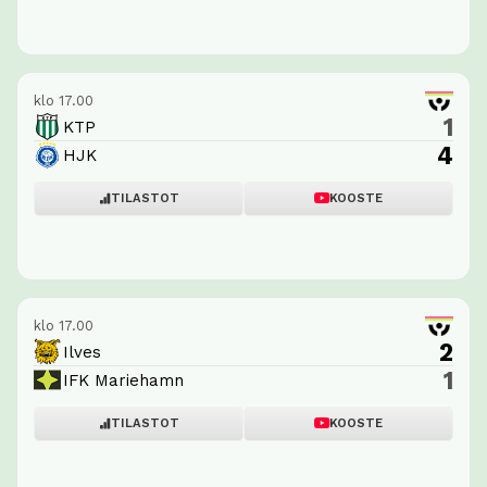
klo 17.00
1
KTP
4
HJK
TILASTOT
KOOSTE
klo 17.00
2
Ilves
1
IFK Mariehamn
TILASTOT
KOOSTE