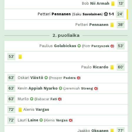
Bob
Nii Armah
13'
Petteri
Pennanen
1-1
24'
(
Saku
Savolainen
)
Petteri
Pennanen
38'
2. puoliaika
Paulius
Golubickas
53'
(
Piotr
Parzyszek
)
53'
Paulo
Ricardo
60'
63'
Oskari
Väistö
(
Prosper
Padera
)
63'
Kevin
Appiah Nyarko
(
Jeremiah
Streng
)
63'
Murilo
(
Babacar
Fati
)
72'
Alenis
Vargas
72'
Lauri
Laine
(
Alenis
Vargas
)
Jaakko
Oksanen
77'