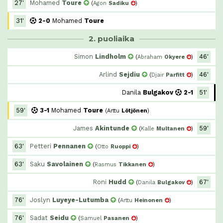
27'
Mohamed
Toure
(
Agon
Sadiku
)
31'
2-0
Mohamed
Toure
2. puoliaika
Simon
Lindholm
46'
(
Abraham
Okyere
)
Arlind
Sejdiu
46'
(
Djair
Parfitt
)
Danila
Bulgakov
2-1
51'
59'
3-1
Mohamed
Toure
(
Arttu
Lötjönen
)
James
Akintunde
59'
(
Kalle
Multanen
)
63'
Petteri
Pennanen
(
Otto
Ruoppi
)
63'
Saku
Savolainen
(
Rasmus
Tikkanen
)
Roni
Hudd
67'
(
Danila
Bulgakov
)
76'
Joslyn
Luyeye-Lutumba
(
Arttu
Heinonen
)
76'
Sadat
Seidu
(
Samuel
Pasanen
)