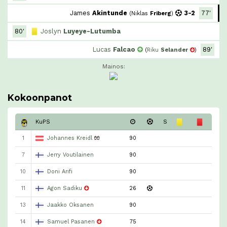
James
Akintunde
3-2
77'
(
Niklas
Friberg
)
80'
Joslyn
Luyeye-Lutumba
Lucas
Falcao
89'
(
Riku
Selander
)
Mainos:
Kokoonpanot
KuPS
S
1
Johannes Kreidl
🧤
90
7
Jerry Voutilainen
90
10
Doni Arifi
90
11
Agon Sadiku
26
13
Jaakko Oksanen
90
14
Samuel Pasanen
75