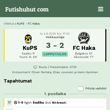
Ottelut
KuPS - FC Haka
la 2.8.2025 klo 17.00
Veikkausliiga
3 - 2
KuPS
FC Haka
Sadiku 11'
Bulgakov 51'
LOPPUTULOS
Toure 31, 59'
Akintunde 77'
Ruutu
| Yleisömäärä: 2704
Erotuomarit:
Oliver Reitala
, Elias Juvonen ja Heini Hyvönen
Tapahtumat
Piilota vaihdot
1. puoliaika
11'
1-0
Agon
Sadiku
(
Bob
Nii Armah
)