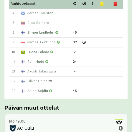
Vaihtopelaajat
S
4
Jordan Houston
-
6
Elias Romero
-
8
Simon Lindholm
45
9
James Akintunde
32
10
Lucas Falcao
2
11
Roni Hudd
24
21
Akusti Jalasvaara
-
32
Oliver Heino
🧤
-
99
Arlind Sejdiu
45
Päivän muut ottelut
klo 19.00
0
AC Oulu