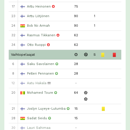
17
Arttu Heinonen
75
23
Arttu Lötjönen
90
1
24
Bob Nii Armah
90
1
32
Rasmus Tikkanen
62
34
Otto Ruoppi
62
Vaihtopelaajat
S
6
Saku Savolainen
28
8
Petteri Pennanen
28
12
Aatu Hakala
🧤
-
20
Mohamed Toure
64
21
Joslyn Luyeye-Lutumba
15
28
Sadat Seidu
15
30
Lauri Sahimaa
-