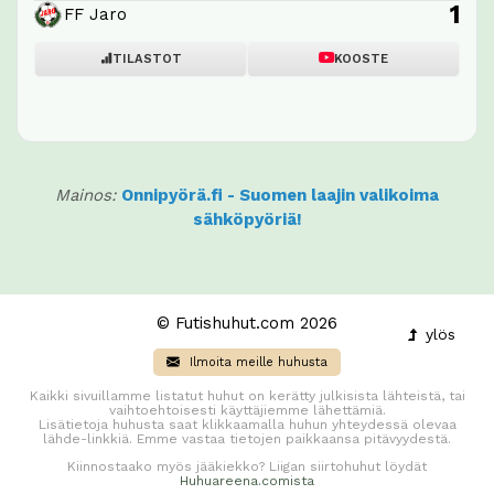
1
FF Jaro
TILASTOT
KOOSTE
Mainos:
Onnipyörä.fi - Suomen laajin valikoima
sähköpyöriä!
© Futishuhut.com 2026
ylös
Ilmoita meille huhusta
Kaikki sivuillamme listatut huhut on kerätty julkisista lähteistä, tai
vaihtoehtoisesti käyttäjiemme lähettämiä.
Lisätietoja huhusta saat klikkaamalla huhun yhteydessä olevaa
lähde-linkkiä. Emme vastaa tietojen paikkaansa pitävyydestä.
Kiinnostaako myös jääkiekko? Liigan siirtohuhut löydät
Huhuareena.comista