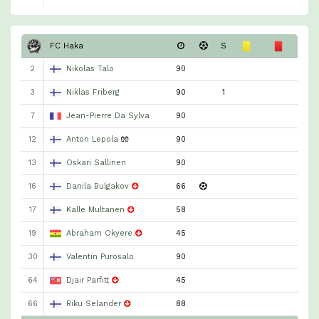
FC Haka
S
2
Nikolas Talo
90
3
Niklas Friberg
90
1
7
Jean-Pierre Da Sylva
90
12
Anton Lepola
🧤
90
13
Oskari Sallinen
90
16
Danila Bulgakov
66
17
Kalle Multanen
58
19
Abraham Okyere
45
30
Valentin Purosalo
90
64
Djair Parfitt
45
66
Riku Selander
88